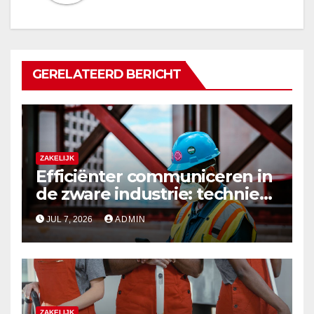
GERELATEERD BERICHT
ZAKELIJK
Efficiënter communiceren in
de zware industrie: techniek
die standhoudt
JUL 7, 2026
ADMIN
ZAKELIJK