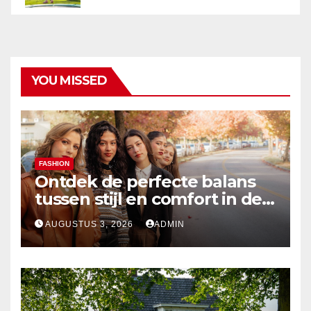
YOU MISSED
FASHION
Ontdek de perfecte balans
tussen stijl en comfort in de
nieuwste damesmode
AUGUSTUS 3, 2026
ADMIN