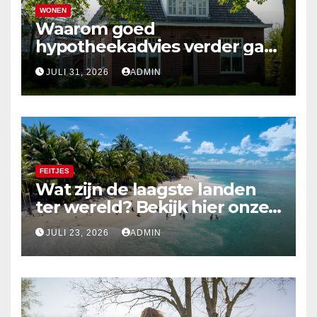
WONEN
Waarom goed
hypotheekadvies verder gaat
dan alleen cijfers
JULI 31, 2026
ADMIN
FEITJES
Wat zijn de laagste landen
ter wereld? Bekijk hier onze
top 10
JULI 23, 2026
ADMIN