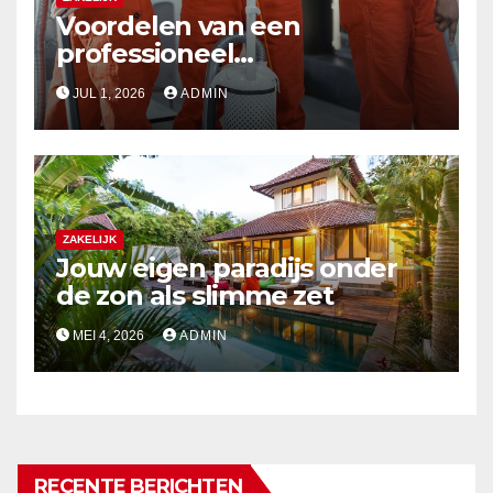
Voordelen van een
professioneel
schoonmaakbedrijf
JUL 1, 2026
ADMIN
ZAKELIJK
Jouw eigen paradijs onder
de zon als slimme zet
MEI 4, 2026
ADMIN
RECENTE BERICHTEN