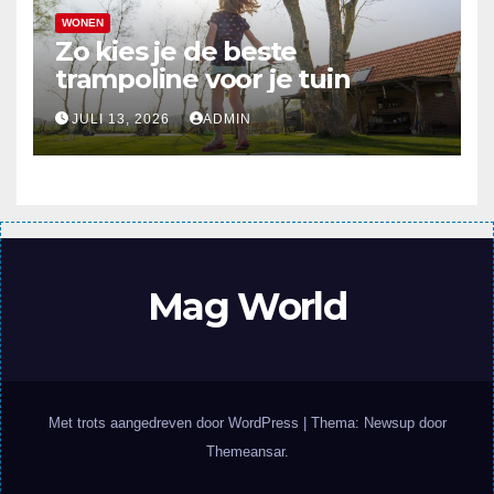
WONEN
Zo kies je de beste
trampoline voor je tuin
JULI 13, 2026
ADMIN
Mag World
Met trots aangedreven door WordPress
|
Thema: Newsup door
Themeansar
.