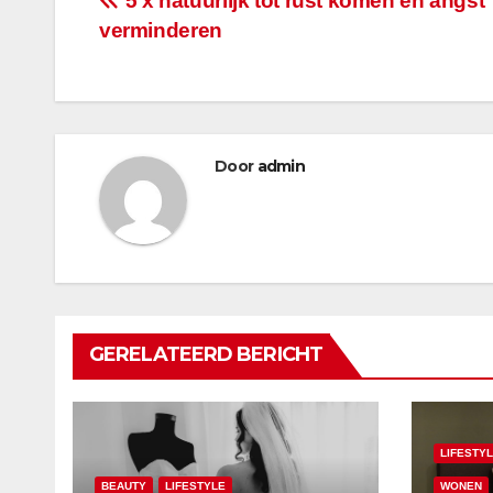
Bericht
5 x natuurlijk tot rust komen en angst
verminderen
navigatie
Door
admin
GERELATEERD BERICHT
LIFESTY
BEAUTY
LIFESTYLE
WONEN