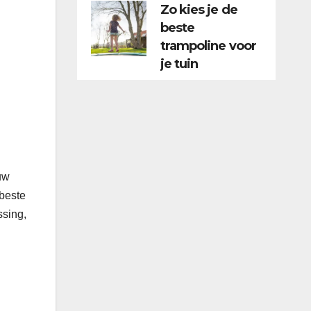
Zo kies je de
beste
trampoline voor
je tuin
uw
 beste
ssing,