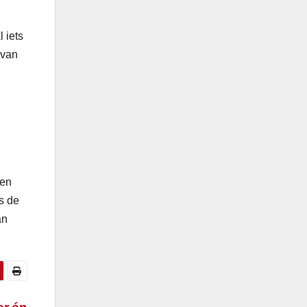
 iets
 van
n
een
s de
an