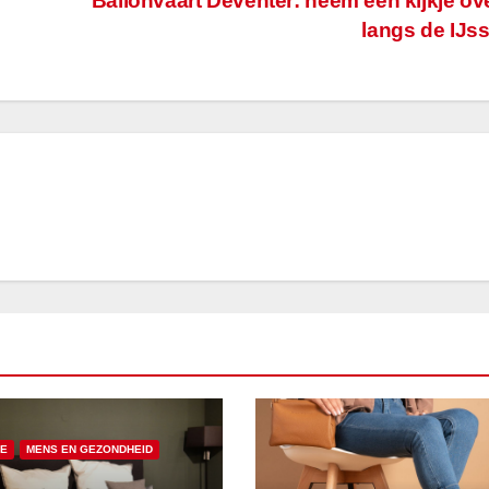
Ballonvaart Deventer: neem een kijkje ov
langs de IJs
LE
MENS EN GEZONDHEID