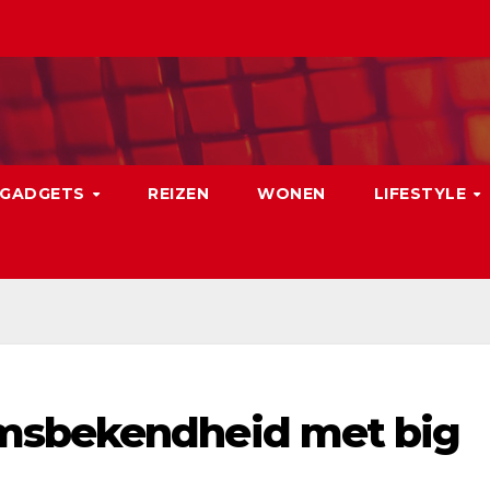
GADGETS
REIZEN
WONEN
LIFESTYLE
msbekendheid met big