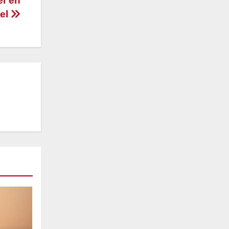
er én
sel