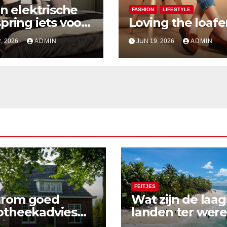
en elektrische
FASHION
LIFESTYLE
pring iets voor
Loving the loafe
, 2026
ADMIN
JUN 19, 2026
ADMIN
FEITJES
rom goed
Wat zijn de laag
otheekadvies
landen ter were
er gaat dan
Bekijk hier onze