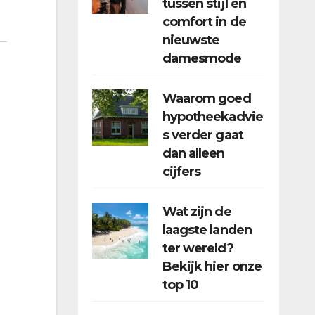
tussen stijl en
comfort in de
nieuwste
damesmode
Waarom goed
hypotheekadvie
s verder gaat
dan alleen
cijfers
Wat zijn de
laagste landen
ter wereld?
Bekijk hier onze
top 10