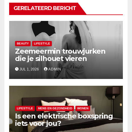
GERELATEERD BERICHT
BEAUTY
LIFESTYLE
Zeemeermin trouwjurken
die je silhouet vieren
JUL 1, 2026
ADMIN
LIFESTYLE
MENS EN GEZONDHEID
WONEN
Is een elektrische boxspring
iets voor jou?