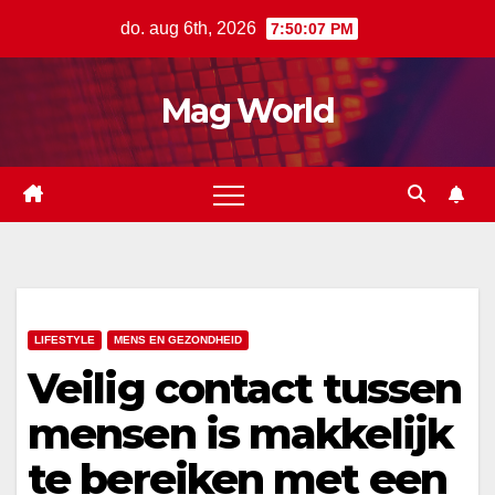
Ga
do. aug 6th, 2026
7:50:08 PM
naar
de
Mag World
inhoud
LIFESTYLE
MENS EN GEZONDHEID
Veilig contact tussen
mensen is makkelijk
te bereiken met een