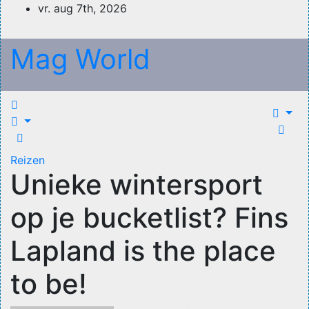
Ga
vr. aug 7th, 2026
naar
de
Mag World
inhoud
Reizen
Unieke wintersport
op je bucketlist? Fins
Lapland is the place
to be!