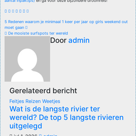
aantal inpaktips)
en ga voor deze bijzondere droomreis!
Bericht
5 Redenen waarom je minimaal 1 keer per jaar op girls weekend out
moet gaan
navigatie
De mooiste surfspots ter wereld
Door
admin
Gerelateerd bericht
Feitjes
Reizen
Weetjes
Wat is de langste rivier ter
wereld? De top 5 langste rivieren
uitgelegd