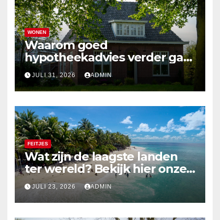
WONEN
Waarom goed
hypotheekadvies verder gaat
dan alleen cijfers
JULI 31, 2026
ADMIN
FEITJES
Wat zijn de laagste landen
ter wereld? Bekijk hier onze
top 10
JULI 23, 2026
ADMIN