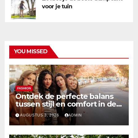
voor je tuin
YOU MISSED
FASHION
Ontdek de perfecte balans
tussen stijl en comfort in de
nieuwste damesmode
AUGUSTUS 3, 2026
ADMIN