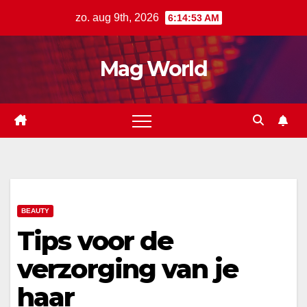
Ga
zo. aug 9th, 2026
6:14:54 AM
naar
de
Mag World
inhoud
BEAUTY
Tips voor de
verzorging van je
haar