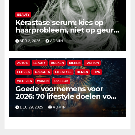
BEAUTY
Kérastase serum: kies op
haarprobleem, niet op geur
of hype
APR 2, 2026
ADMIN
AUTO'S
BEAUTY
BOEKEN
DIEREN
FASHION
FEITJES
GADGETS
LIFESTYLE
REIZEN
TIPS
WEETJES
WONEN
ZAKELIJK
Goede voornemens voor
2026: 70 lifestyle doelen voor
een veelzijdig en leuk jaar
DEC 29, 2025
ADMIN