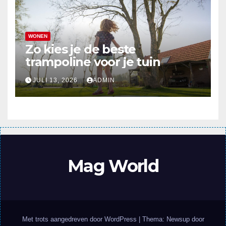
WONEN
Zo kies je de beste
trampoline voor je tuin
JULI 13, 2026
ADMIN
Mag World
Met trots aangedreven door WordPress
|
Thema: Newsup door