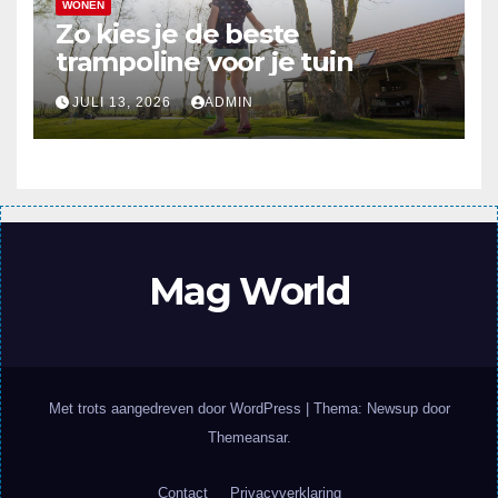
WONEN
Zo kies je de beste
trampoline voor je tuin
JULI 13, 2026
ADMIN
Mag World
Met trots aangedreven door WordPress
|
Thema: Newsup door
Themeansar
.
Contact
Privacyverklaring