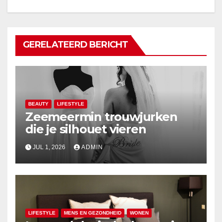
GERELATEERD BERICHT
BEAUTY
LIFESTYLE
Zeemeermin trouwjurken
die je silhouet vieren
JUL 1, 2026
ADMIN
LIFESTYLE
MENS EN GEZONDHEID
WONEN