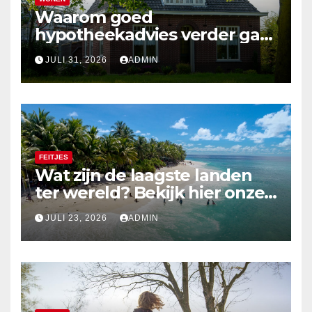
Waarom goed
hypotheekadvies verder gaat
dan alleen cijfers
JULI 31, 2026
ADMIN
FEITJES
Wat zijn de laagste landen
ter wereld? Bekijk hier onze
top 10
JULI 23, 2026
ADMIN