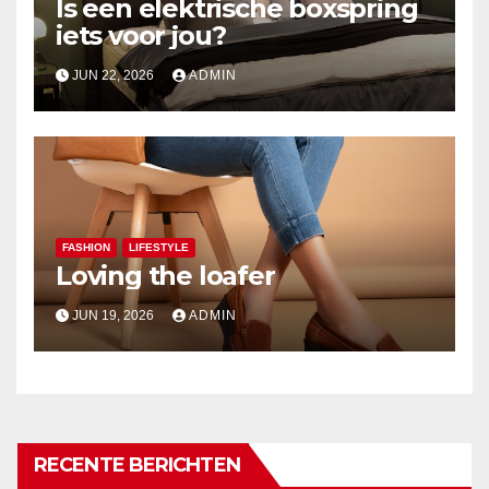
Is een elektrische boxspring
iets voor jou?
JUN 22, 2026
ADMIN
FASHION
LIFESTYLE
Loving the loafer
JUN 19, 2026
ADMIN
RECENTE BERICHTEN