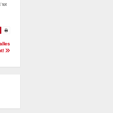
 tot
alles
nt!