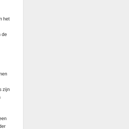
n het
n de
nnen
 zijn
n
 een
der