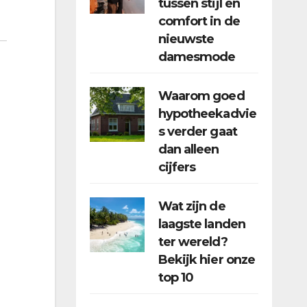
tussen stijl en
comfort in de
nieuwste
damesmode
Waarom goed
hypotheekadvie
s verder gaat
dan alleen
cijfers
Wat zijn de
laagste landen
ter wereld?
Bekijk hier onze
top 10