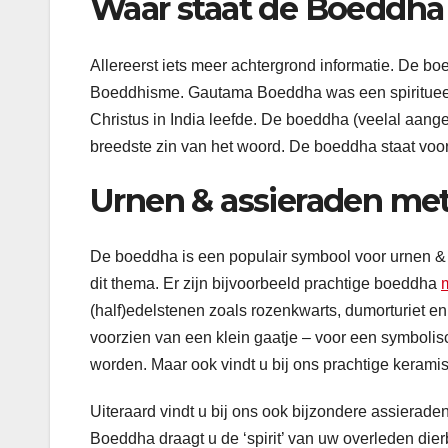
Waar staat de Boeddha
Allereerst iets meer achtergrond informatie. De b
Boeddhisme. Gautama Boeddha was een spiritueel l
Christus in India leefde. De boeddha (veelal aanged
breedste zin van het woord. De boeddha staat voor
Urnen & assieraden me
De boeddha is een populair symbool voor urnen & a
dit thema. Er zijn bijvoorbeeld prachtige boeddha
m
(half)edelstenen zoals rozenkwarts, dumorturiet en
voorzien van een klein gaatje – voor een symbolis
worden. Maar ook vindt u bij ons prachtige keram
Uiteraard vindt u bij ons ook bijzondere assiera
Boeddha draagt u de ‘spirit’ van uw overleden die