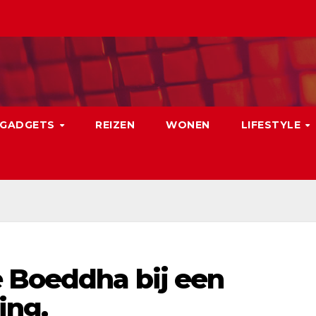
GADGETS
REIZEN
WONEN
LIFESTYLE
 Boeddha bij een
ing.