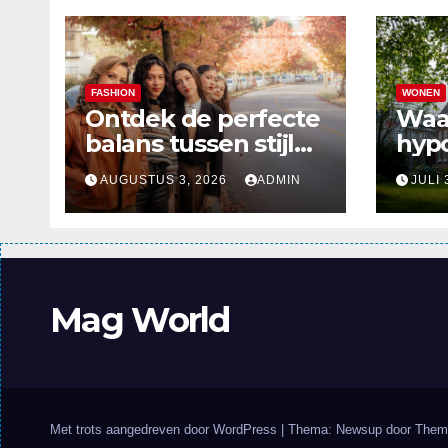
FASHION
WONEN
Ontdek de perfecte
Waa
balans tussen stijl
hyp
en comfort in de
verd
AUGUSTUS 3, 2026
ADMIN
JULI 
nieuwste
alle
damesmode
Mag World
Met trots aangedreven door WordPress
|
Thema: Newsup door
Them