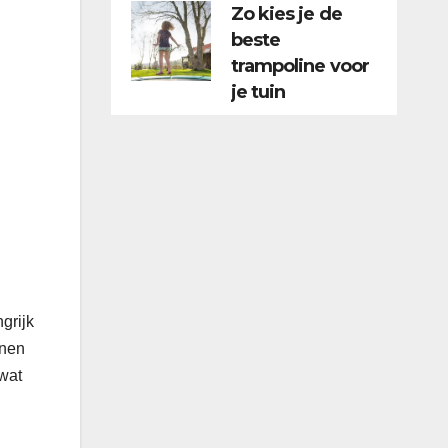
Zo kies je de
beste
trampoline voor
je tuin
grijk
nnen
 wat