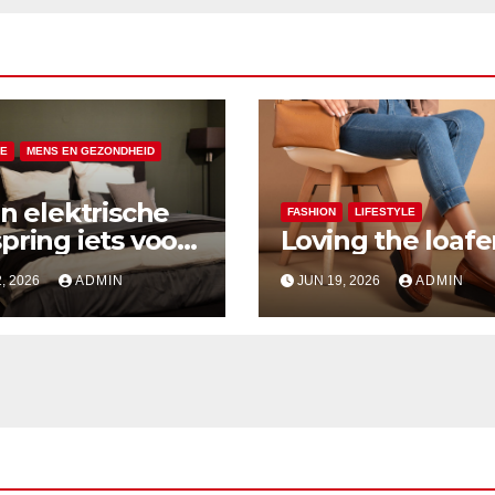
LE
MENS EN GEZONDHEID
en elektrische
FASHION
LIFESTYLE
pring iets voor
Loving the loafe
, 2026
ADMIN
JUN 19, 2026
ADMIN