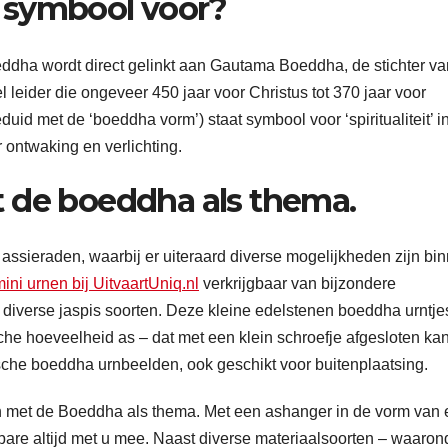
 symbool voor?
oeddha wordt direct gelinkt aan Gautama Boeddha, de stichter va
eider die ongeveer 450 jaar voor Christus tot 370 jaar voor
uid met de ‘boeddha vorm’) staat symbool voor ‘spiritualiteit’ i
 ontwaking en verlichting.
t de boeddha als thema.
ssieraden, waarbij er uiteraard diverse mogelijkheden zijn bi
ini urnen bij UitvaartUniq.nl
verkrijgbaar van bijzondere
 diverse jaspis soorten. Deze kleine edelstenen boeddha urntjes
che hoeveelheid as – dat met een klein schroefje afgesloten ka
ische boeddha urnbeelden, ook geschikt voor buitenplaatsing.
den met de Boeddha als thema. Met een ashanger in de vorm van
rbare altijd met u mee. Naast diverse materiaalsoorten – waaron