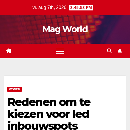
Ga
vr. aug 7th, 2026
3:45:54 PM
naar
de
Mag World
inhoud
WONEN
Redenen om te
kiezen voor led
inbouwspots