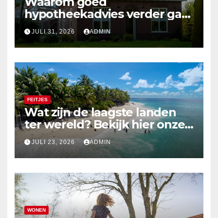
Waarom goed
hypotheekadvies verder gaat
dan alleen cijfers
JULI 31, 2026
ADMIN
FEITJES
Wat zijn de laagste landen
ter wereld? Bekijk hier onze
top 10
JULI 23, 2026
ADMIN
WONEN