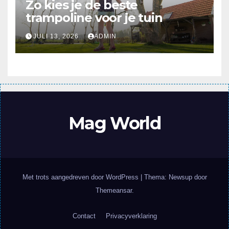
Zo kies je de beste
trampoline voor je tuin
JULI 13, 2026
ADMIN
Mag World
Met trots aangedreven door WordPress
|
Thema: Newsup door
Themeansar
.
Contact
Privacyverklaring