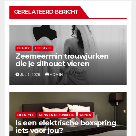
GERELATEERD BERICHT
BEAUTY
LIFESTYLE
Zeemeermin trouwjurken
die je silhouet vieren
JUL 1, 2026
ADMIN
LIFESTYLE
MENS EN GEZONDHEID
WONEN
Is een elektrische boxspring
iets voor jou?