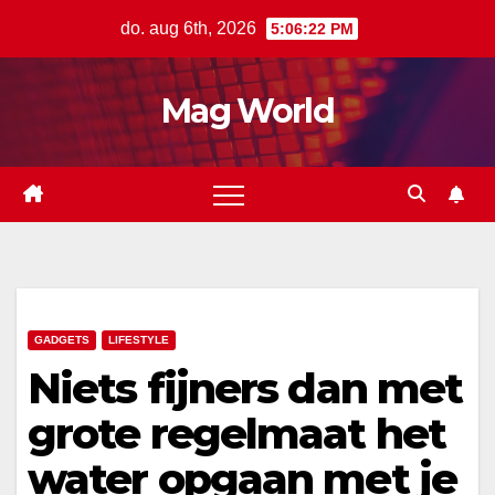
Ga
do. aug 6th, 2026
5:06:22 PM
naar
de
Mag World
inhoud
GADGETS
LIFESTYLE
Niets fijners dan met
grote regelmaat het
water opgaan met je