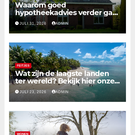
Waarom goed
hypotheekadvies verder gaat
dan alleen cijfers
JULI 31, 2026
ADMIN
FEITJES
Wat zijn de laagste landen
ter wereld? Bekijk hier onze
top 10
JULI 23, 2026
ADMIN
WONEN