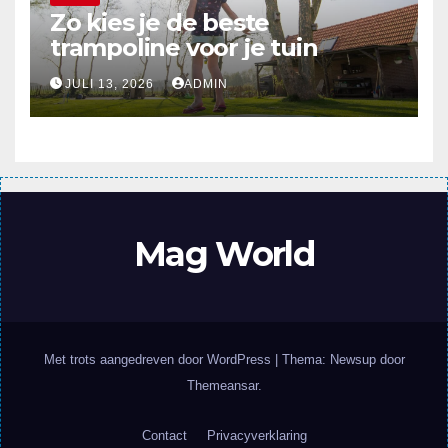
Zo kies je de beste
trampoline voor je tuin
JULI 13, 2026
ADMIN
Mag World
Met trots aangedreven door WordPress
|
Thema: Newsup door
Themeansar
.
Contact
Privacyverklaring