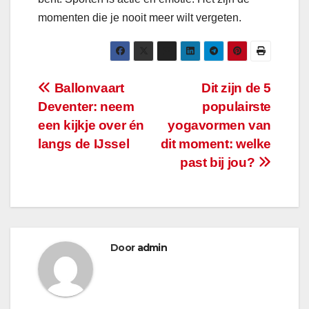
momenten die je nooit meer wilt vergeten.
Bericht
Ballonvaart
Dit zijn de 5
Deventer: neem
populairste
navigatie
een kijkje over én
yogavormen van
langs de IJssel
dit moment: welke
past bij jou?
Door
admin