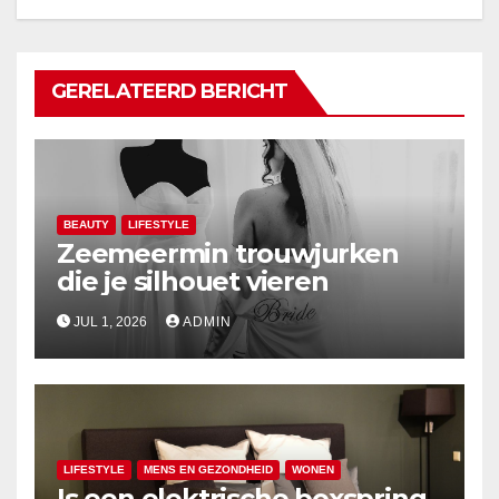
GERELATEERD BERICHT
BEAUTY
LIFESTYLE
Zeemeermin trouwjurken
die je silhouet vieren
JUL 1, 2026
ADMIN
LIFESTYLE
MENS EN GEZONDHEID
WONEN
Is een elektrische boxspring