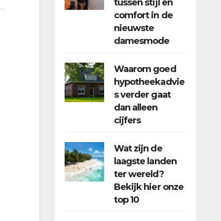
tussen stijl en
comfort in de
nieuwste
damesmode
Waarom goed
hypotheekadvie
s verder gaat
dan alleen
cijfers
Wat zijn de
laagste landen
ter wereld?
Bekijk hier onze
top 10