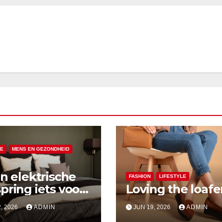
LE
MENS EN GEZONDHEID
en elektrische
FASHION
LIFESTYLE
pring iets voor
Loving the loafe
, 2026
ADMIN
JUN 19, 2026
ADMIN