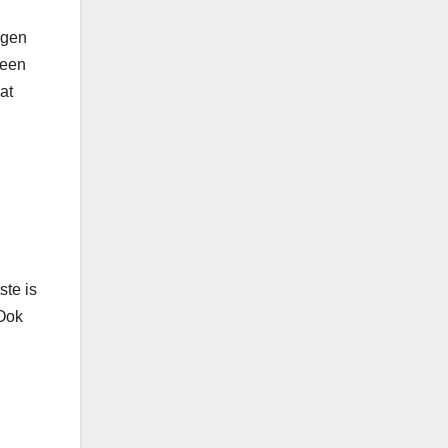
ngen
teen
at
ste is
 Ook