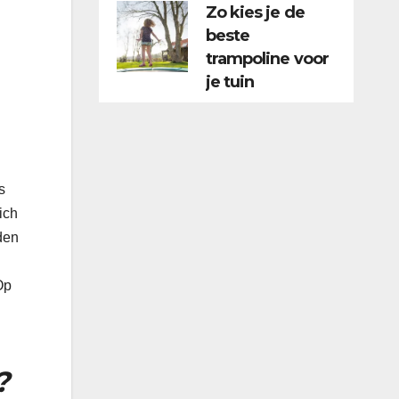
Zo kies je de
beste
trampoline voor
je tuin
s
ich
den
Op
s?