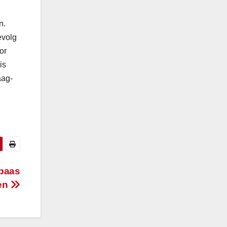
n.
evolg
or
is
aag-
 baas
en