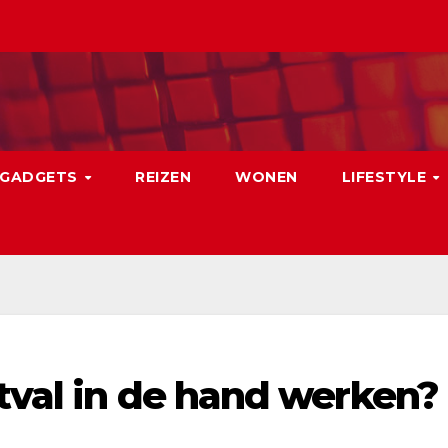
GADGETS
REIZEN
WONEN
LIFESTYLE
tval in de hand werken?