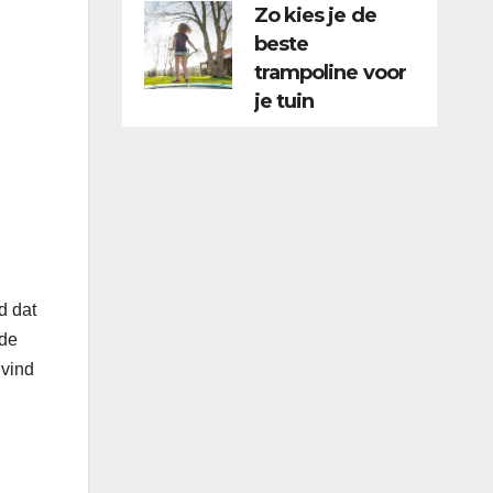
Zo kies je de
beste
trampoline voor
je tuin
d dat
 de
 vind