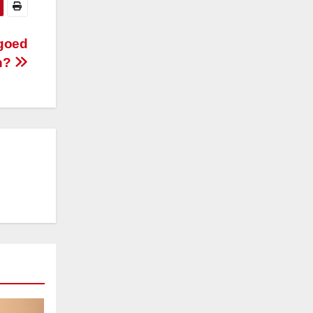
 goed
en?