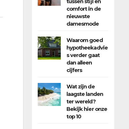
tussen stijl en
comfort in de
nieuwste
damesmode
Waarom goed
hypotheekadvie
s verder gaat
dan alleen
cijfers
Wat zijn de
laagste landen
ter wereld?
Bekijk hier onze
top 10