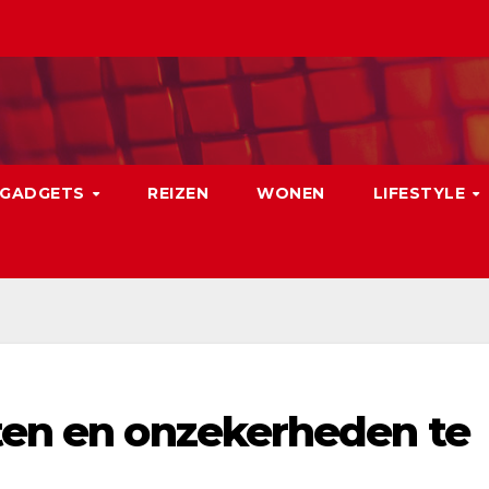
GADGETS
REIZEN
WONEN
LIFESTYLE
sten en onzekerheden te