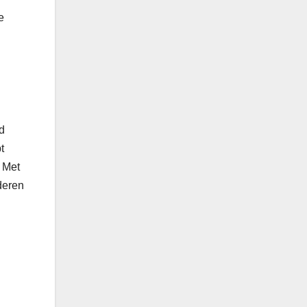
e
d
t
. Met
deren