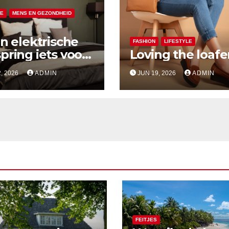
LE
MENS EN GEZONDHEID
en elektrische
FASHION
LIFESTYLE
pring iets voor
Loving the loafe
, 2026
ADMIN
JUN 19, 2026
ADMIN
FEITJES