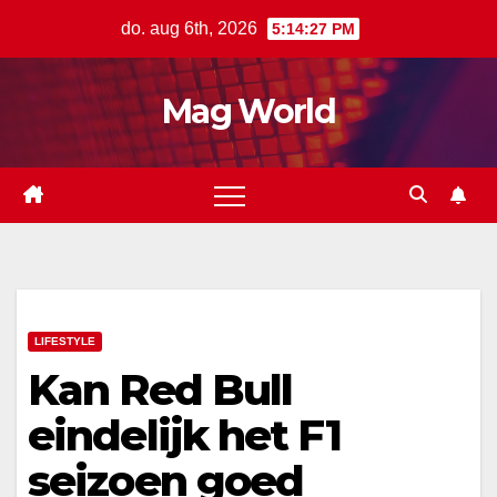
Ga
do. aug 6th, 2026
5:14:28 PM
naar
de
Mag World
inhoud
LIFESTYLE
Kan Red Bull
eindelijk het F1
seizoen goed