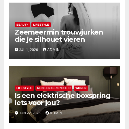
BEAUTY
LIFESTYLE
Zeemeermin trouwjurken
die je silhouet vieren
JUL 1, 2026
ADMIN
LIFESTYLE
MENS EN GEZONDHEID
WONEN
Is een elektrische boxspring
iets voor jou?
JUN 22, 2026
ADMIN