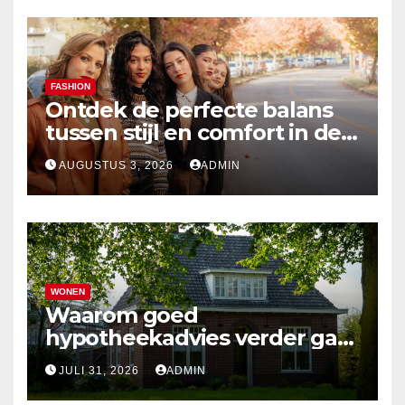
FASHION
Ontdek de perfecte balans
tussen stijl en comfort in de
nieuwste damesmode
AUGUSTUS 3, 2026
ADMIN
WONEN
Waarom goed
hypotheekadvies verder gaat
dan alleen cijfers
JULI 31, 2026
ADMIN