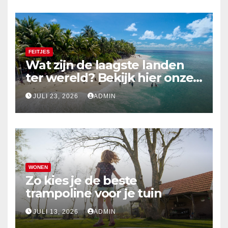
FEITJES
Wat zijn de laagste landen
ter wereld? Bekijk hier onze
top 10
JULI 23, 2026
ADMIN
WONEN
Zo kies je de beste
trampoline voor je tuin
JULI 13, 2026
ADMIN