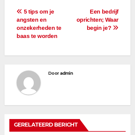
Bericht
5 tips om je
Een bedrijf
angsten en
oprichten; Waar
navigatie
onzekerheden te
begin je?
baas te worden
Door
admin
GERELATEERD BERICHT