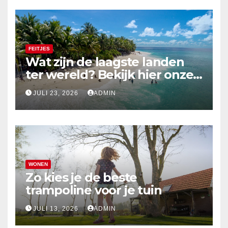
FEITJES
Wat zijn de laagste landen
ter wereld? Bekijk hier onze
top 10
JULI 23, 2026
ADMIN
WONEN
Zo kies je de beste
trampoline voor je tuin
JULI 13, 2026
ADMIN