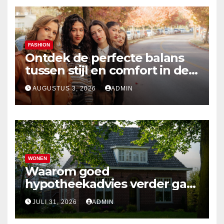
FASHION
Ontdek de perfecte balans
tussen stijl en comfort in de
nieuwste damesmode
AUGUSTUS 3, 2026
ADMIN
WONEN
Waarom goed
hypotheekadvies verder gaat
dan alleen cijfers
JULI 31, 2026
ADMIN