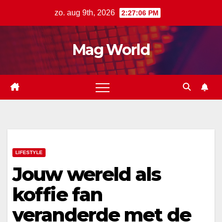
Ga
zo. aug 9th, 2026
2:27:07 PM
naar
de
Mag World
inhoud
LIFESTYLE
Jouw wereld als
koffie fan
veranderde met de