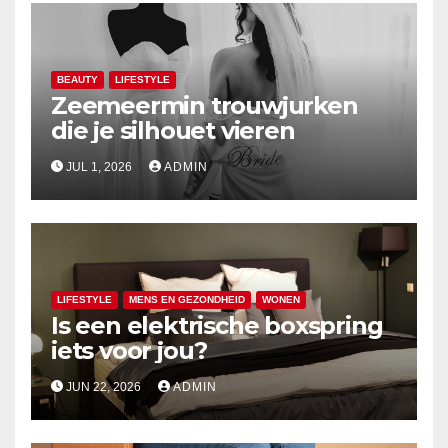
BEAUTY
LIFESTYLE
Zeemeermin trouwjurken
die je silhouet vieren
JUL 1, 2026
ADMIN
LIFESTYLE
MENS EN GEZONDHEID
WONEN
Is een elektrische boxspring
iets voor jou?
JUN 22, 2026
ADMIN