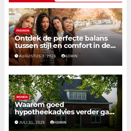
FASHION
Ontdek de perfecte balans
tussen stijl en comfort in de
nieuwste damesmode
AUGUSTUS 3, 2026
ADMIN
WONEN
Waarom goed
hypotheekadvies verder gaat
dan alleen cijfers
JULI 31, 2026
ADMIN