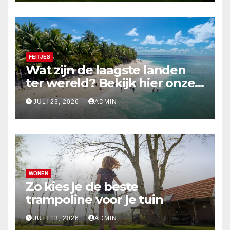
FEITJES
Wat zijn de laagste landen
ter wereld? Bekijk hier onze
top 10
JULI 23, 2026
ADMIN
WONEN
Zo kies je de beste
trampoline voor je tuin
JULI 13, 2026
ADMIN