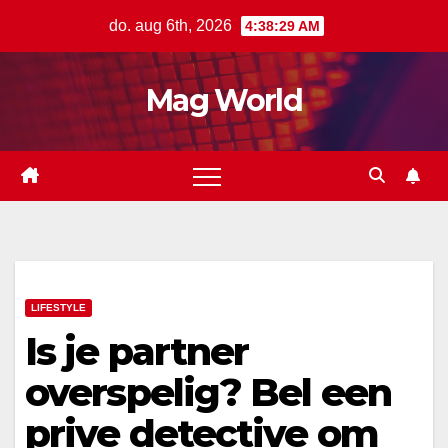
Ga
do. aug 6th, 2026
4:38:29 AM
naar
de
Mag World
inhoud
LIFESTYLE
Is je partner
overspelig? Bel een
prive detective om