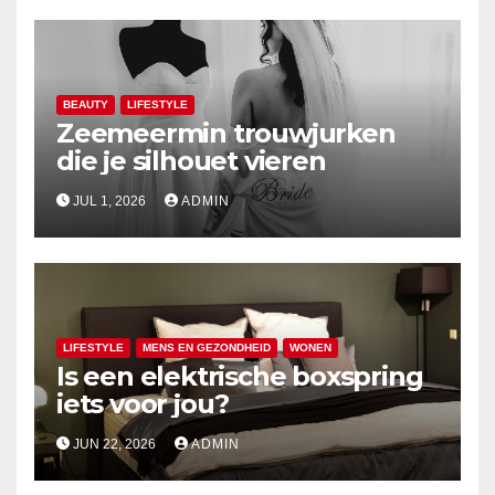
BEAUTY
LIFESTYLE
Zeemeermin trouwjurken
die je silhouet vieren
JUL 1, 2026
ADMIN
LIFESTYLE
MENS EN GEZONDHEID
WONEN
Is een elektrische boxspring
iets voor jou?
JUN 22, 2026
ADMIN