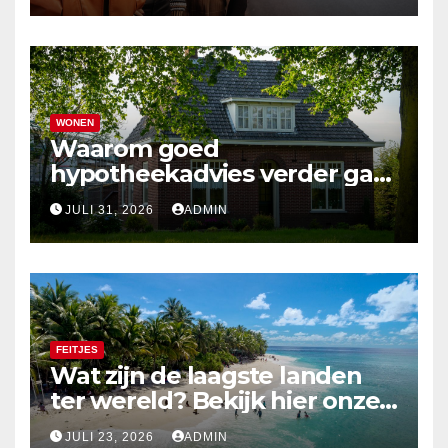
WONEN
Waarom goed
hypotheekadvies verder gaat
dan alleen cijfers
JULI 31, 2026
ADMIN
FEITJES
Wat zijn de laagste landen
ter wereld? Bekijk hier onze
top 10
JULI 23, 2026
ADMIN