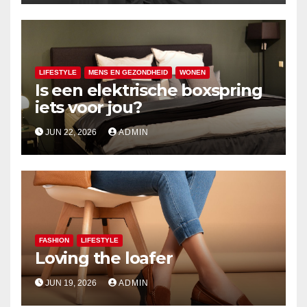
LIFESTYLE
MENS EN GEZONDHEID
WONEN
Is een elektrische boxspring
iets voor jou?
JUN 22, 2026
ADMIN
FASHION
LIFESTYLE
Loving the loafer
JUN 19, 2026
ADMIN