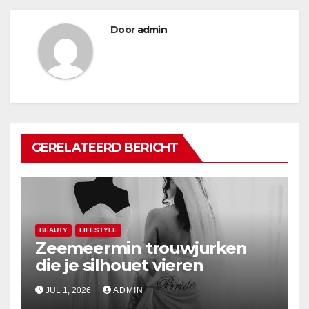
Door
admin
GERELATEERD BERICHT
BEAUTY
LIFESTYLE
Zeemeermin trouwjurken
die je silhouet vieren
JUL 1, 2026
ADMIN