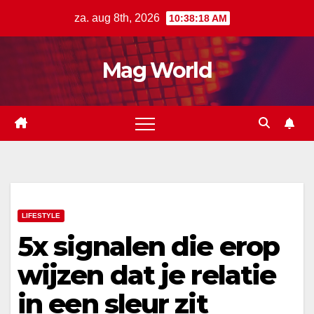
Ga
za. aug 8th, 2026
10:38:19 AM
naar
de
Mag World
inhoud
LIFESTYLE
5x signalen die erop
wijzen dat je relatie
in een sleur zit