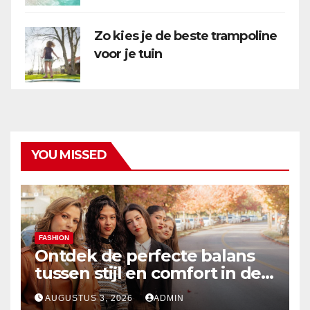
Zo kies je de beste trampoline
voor je tuin
YOU MISSED
FASHION
Ontdek de perfecte balans
tussen stijl en comfort in de
nieuwste damesmode
AUGUSTUS 3, 2026
ADMIN