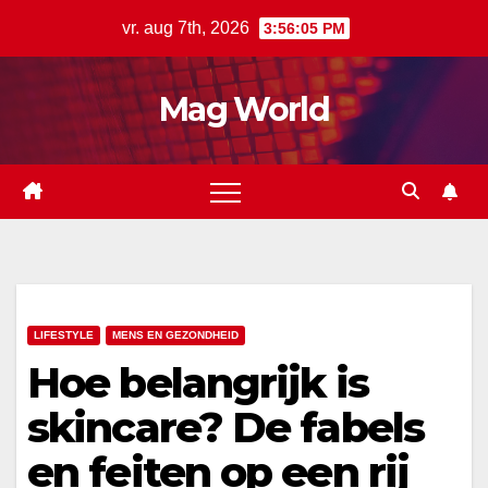
Ga
vr. aug 7th, 2026
3:56:05 PM
naar
de
Mag World
inhoud
LIFESTYLE
MENS EN GEZONDHEID
Hoe belangrijk is
skincare? De fabels
en feiten op een rij