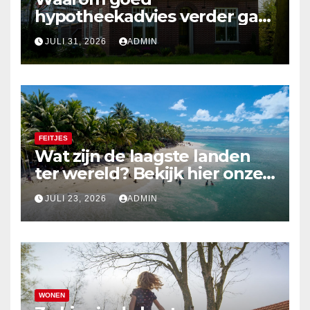
hypotheekadvies verder gaat
dan alleen cijfers
JULI 31, 2026
ADMIN
FEITJES
Wat zijn de laagste landen
ter wereld? Bekijk hier onze
top 10
JULI 23, 2026
ADMIN
WONEN