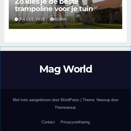
Zo kies je de beste
trampoline voor je tuin
JULI 13, 2026
ADMIN
Mag World
Met trots aangedreven door WordPress
|
Thema: Newsup door
Themeansar
.
Contact
Privacyverklaring