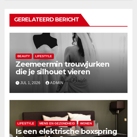
GERELATEERD BERICHT
BEAUTY
LIFESTYLE
Zeemeermin trouwjurken
die je silhouet vieren
JUL 1, 2026
ADMIN
LIFESTYLE
MENS EN GEZONDHEID
WONEN
Is een elektrische boxspring