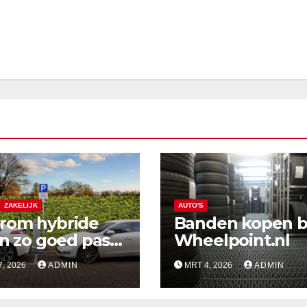
ZAKELIJK
AUTO'S
rom hybride
Banden kopen bi
en zo goed past
Wheelpoint.nl
het Nederlandse
, 2026
ADMIN
MRT 4, 2026
ADMIN
bestaan