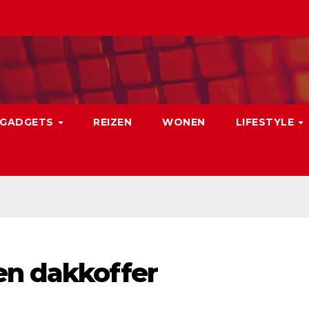
GADGETS
REIZEN
WONEN
LIFESTYLE
en dakkoffer