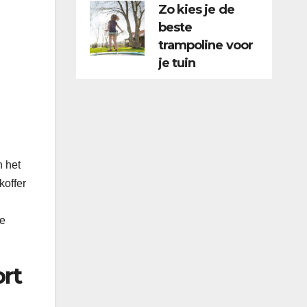
Zo kies je de
beste
trampoline voor
je tuin
n het
koffer
je
ort