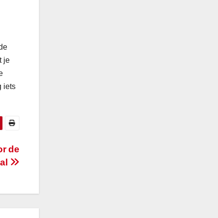
nde
 je
e
 iets
or de
eal