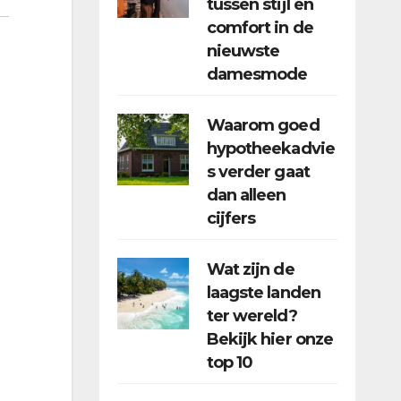
tussen stijl en
comfort in de
nieuwste
damesmode
Waarom goed
hypotheekadvie
s verder gaat
dan alleen
cijfers
Wat zijn de
laagste landen
ter wereld?
Bekijk hier onze
top 10