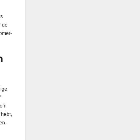
ts
r de
zomer-
m
mige
f
zo’n
 hebt,
en.