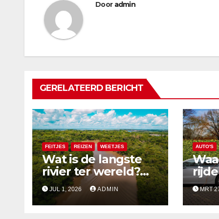
Door
admin
GERELATEERD BERICHT
FEITJES
REIZEN
WEETJES
AUTO'S
Wat is de langste
Waa
rivier ter wereld?
rijd
De top 5 langste
bij 
JUL 1, 2026
ADMIN
MRT 27
rivieren uitgelegd
zzp-