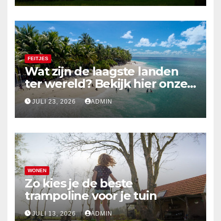
FEITJES
Wat zijn de laagste landen
ter wereld? Bekijk hier onze
top 10
JULI 23, 2026
ADMIN
WONEN
Zo kies je de beste
trampoline voor je tuin
JULI 13, 2026
ADMIN