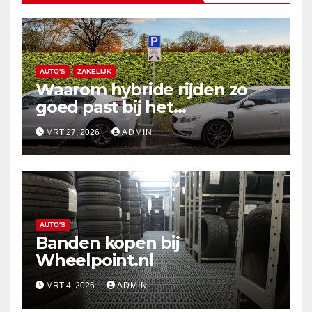
AUTO'S
ZAKELIJK
Waarom hybride rijden zo
goed past bij het
Nederlandse zzp-bestaan
MRT 27, 2026
ADMIN
AUTO'S
Banden kopen bij
Wheelpoint.nl
MRT 4, 2026
ADMIN