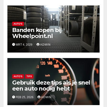
AUTO'S
Banden kopen bij
Wheelpoint.nl
MRT 4, 2026
ADMIN
AUTO'S
TIPS
Gebruik deze tips als je snel
een auto nodig hebt
FEB 25, 2026
ADMIN