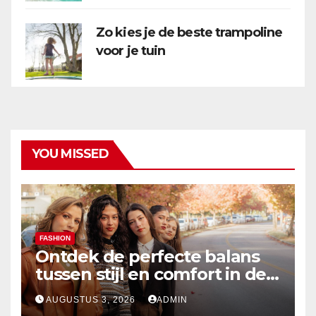
Zo kies je de beste trampoline
voor je tuin
YOU MISSED
FASHION
Ontdek de perfecte balans
tussen stijl en comfort in de
nieuwste damesmode
AUGUSTUS 3, 2026
ADMIN