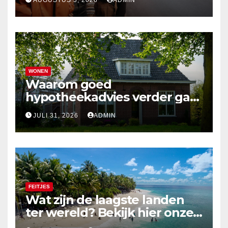
WONEN
Waarom goed
hypotheekadvies verder gaat
dan alleen cijfers
JULI 31, 2026
ADMIN
FEITJES
Wat zijn de laagste landen
ter wereld? Bekijk hier onze
top 10