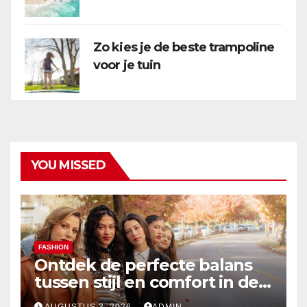
Zo kies je de beste trampoline
voor je tuin
YOU MISSED
FASHION
Ontdek de perfecte balans
tussen stijl en comfort in de
nieuwste damesmode
AUGUSTUS 3, 2026
ADMIN