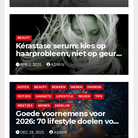
BEAUTY
Kérastase serum: kies op
haarprobleem, niet op geur
of hype
APR 2, 2026
ADMIN
AUTO'S
BEAUTY
BOEKEN
DIEREN
FASHION
FEITJES
GADGETS
LIFESTYLE
REIZEN
TIPS
WEETJES
WONEN
ZAKELIJK
Goede voornemens voor
2026: 70 lifestyle doelen voor
een veelzijdig en leuk jaar
DEC 29, 2025
ADMIN