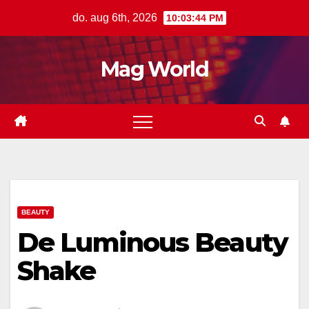
Ga
do. aug 6th, 2026
10:03:45 PM
naar
de
Mag World
inhoud
BEAUTY
De Luminous Beauty
Shake