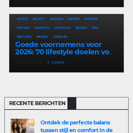
AUTO'S
BEAUTY
BOEKEN
DIEREN
FASHION
FEITJES
GADGETS
LIFESTYLE
REIZEN
TIPS
WEETJES
WONEN
ZAKELIJK
Goede voornemens voor
2026: 70 lifestyle doelen voor
een veelzijdig en leuk jaar
DEC 29, 2025
ADMIN
RECENTE BERICHTEN
Ontdek de perfecte balans
tussen stijl en comfort in de