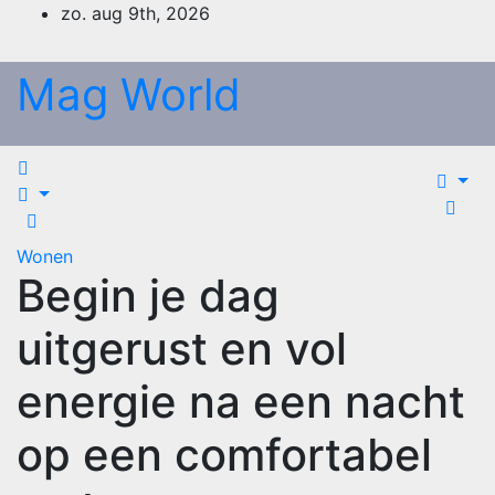
Ga
zo. aug 9th, 2026
naar
de
Mag World
inhoud
Wonen
Begin je dag
uitgerust en vol
energie na een nacht
op een comfortabel