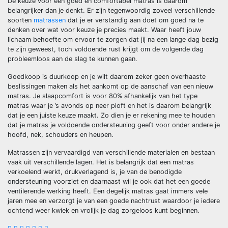
De keuze voor een goed en comfortabel matras is daarom
belangrijker dan je denkt. Er zijn tegenwoordig zoveel verschillende
soorten
matrassen
dat je er verstandig aan doet om goed na te
denken over wat voor keuze je precies maakt. Waar heeft jouw
lichaam behoefte om ervoor te zorgen dat jij na een lange dag bezig
te zijn geweest, toch voldoende rust krijgt om de volgende dag
probleemloos aan de slag te kunnen gaan.
Goedkoop is duurkoop en je wilt daarom zeker geen overhaaste
beslissingen maken als het aankomt op de aanschaf van een nieuw
matras. Je slaapcomfort is voor 80% afhankelijk van het type
matras waar je ’s avonds op neer ploft en het is daarom belangrijk
dat je een juiste keuze maakt. Zo dien je er rekening mee te houden
dat je matras je voldoende ondersteuning geeft voor onder andere je
hoofd, nek, schouders en heupen.
Matrassen zijn vervaardigd van verschillende materialen en bestaan
vaak uit verschillende lagen. Het is belangrijk dat een matras
verkoelend werkt, drukverlagend is, je van de benodigde
ondersteuning voorziet en daarnaast wil je ook dat het een goede
ventilerende werking heeft. Een degelijk matras gaat immers vele
jaren mee en verzorgt je van een goede nachtrust waardoor je iedere
ochtend weer kwiek en vrolijk je dag zorgeloos kunt beginnen.