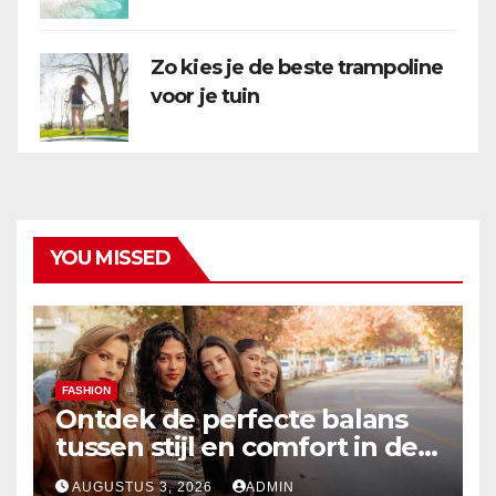
Zo kies je de beste trampoline
voor je tuin
YOU MISSED
FASHION
Ontdek de perfecte balans
tussen stijl en comfort in de
nieuwste damesmode
AUGUSTUS 3, 2026
ADMIN