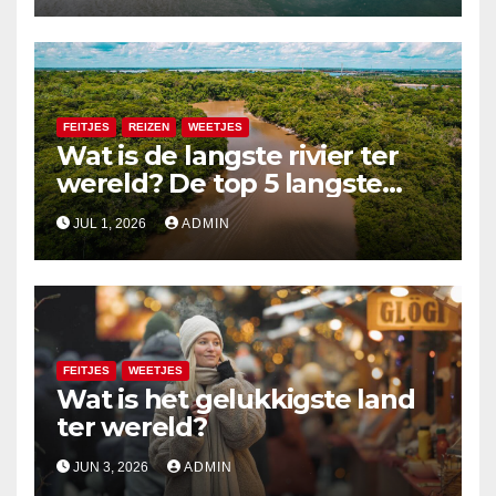
FEITJES
REIZEN
WEETJES
Wat is de langste rivier ter
wereld? De top 5 langste
rivieren uitgelegd
JUL 1, 2026
ADMIN
FEITJES
WEETJES
Wat is het gelukkigste land
ter wereld?
JUN 3, 2026
ADMIN