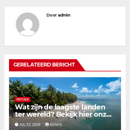
Door
admin
GERELATEERD BERICHT
FEITJES
Wat zijn de laagste landen
ter wereld? Bekijk hier onze
top 10
JUL 23, 2026
ADMIN