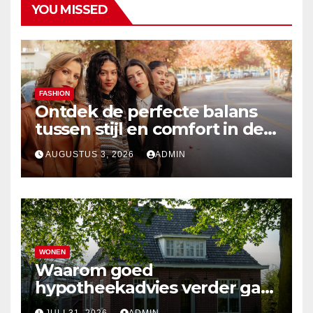
YOU MISSED
FASHION
Ontdek de perfecte balans
tussen stijl en comfort in de
nieuwste damesmode
AUGUSTUS 3, 2026
ADMIN
WONEN
Waarom goed
hypotheekadvies verder gaat
dan alleen cijfers