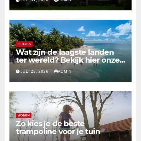
JULI 31, 2026
ADMIN
FEITJES
Wat zijn de laagste landen
ter wereld? Bekijk hier onze
top 10
JULI 23, 2026
ADMIN
WONEN
Zo kies je de beste
trampoline voor je tuin