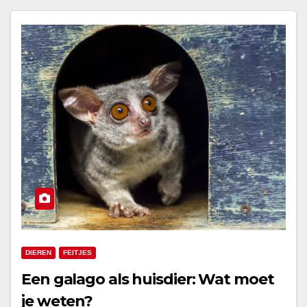
DIEREN
FEITJES
Een galago als huisdier: Wat moet
je weten?