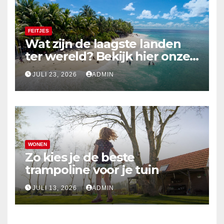
FEITJES
Wat zijn de laagste landen
ter wereld? Bekijk hier onze
top 10
JULI 23, 2026
ADMIN
WONEN
Zo kies je de beste
trampoline voor je tuin
JULI 13, 2026
ADMIN