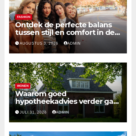
FASHION
Ontdek de perfecte balans
tussen stijl en comfort in de
nieuwste damesmode
AUGUSTUS 3, 2026
ADMIN
WONEN
Waarom goed
hypotheekadvies verder gaat
dan alleen cijfers
JULI 31, 2026
ADMIN