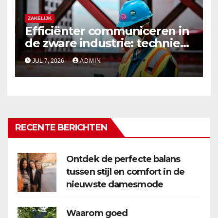
ZAKELIJK
Efficiënter communiceren in
de zware industrie: techniek
die standhoudt
JUL 7, 2026
ADMIN
RECENTE BERICHTEN
Ontdek de perfecte balans
tussen stijl en comfort in de
nieuwste damesmode
Waarom goed