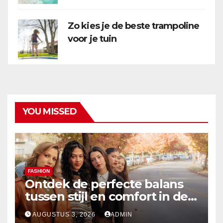
Zo kies je de beste trampoline
voor je tuin
YOU MISSED
FASHION
Ontdek de perfecte balans
tussen stijl en comfort in de
nieuwste damesmode
AUGUSTUS 3, 2026
ADMIN