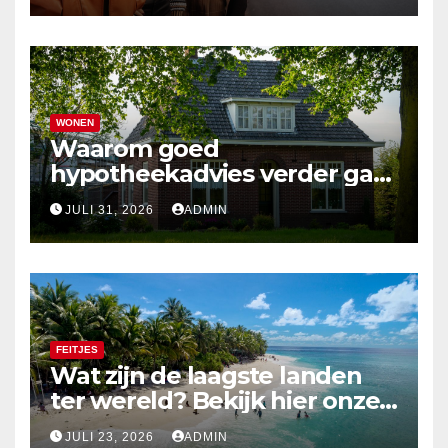
WONEN
Waarom goed
hypotheekadvies verder gaat
dan alleen cijfers
JULI 31, 2026
ADMIN
FEITJES
Wat zijn de laagste landen
ter wereld? Bekijk hier onze
top 10
JULI 23, 2026
ADMIN