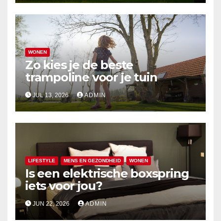
WONEN
Zo kies je de beste
trampoline voor je tuin
JUL 13, 2026
ADMIN
LIFESTYLE
MENS EN GEZONDHEID
WONEN
Is een elektrische boxspring
iets voor jou?
JUN 22, 2026
ADMIN