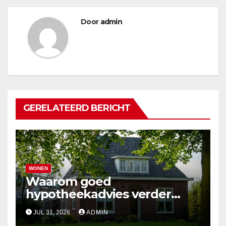
Door
admin
GERELATEERD BERICHT
WONEN
Waarom goed
hypotheekadvies verder
gaat dan alleen cijfers
JUL 31, 2026
ADMIN