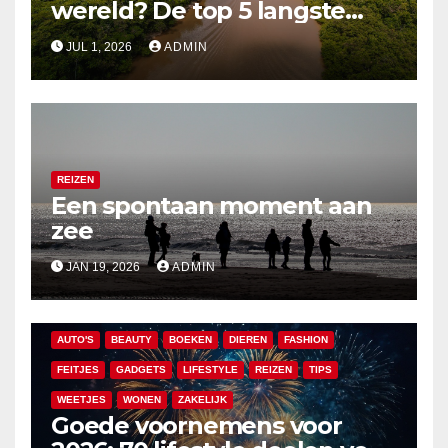
wereld? De top 5 langste
rivieren uitgelegd
JUL 1, 2026
ADMIN
REIZEN
Een spontaan moment aan
zee
JAN 19, 2026
ADMIN
AUTO'S
BEAUTY
BOEKEN
DIEREN
FASHION
FEITJES
GADGETS
LIFESTYLE
REIZEN
TIPS
WEETJES
WONEN
ZAKELIJK
Goede voornemens voor