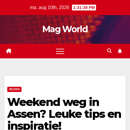
Ga
ma. aug 10th, 2026
1:31:40 PM
naar
de
Mag World
inhoud
REIZEN
Weekend weg in
Assen? Leuke tips en
inspiratie!