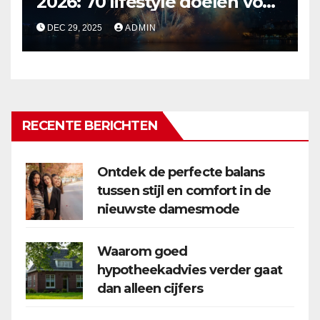
2026: 70 lifestyle doelen voor
een veelzijdig en leuk jaar
DEC 29, 2025
ADMIN
RECENTE BERICHTEN
Ontdek de perfecte balans
tussen stijl en comfort in de
nieuwste damesmode
Waarom goed
hypotheekadvies verder gaat
dan alleen cijfers