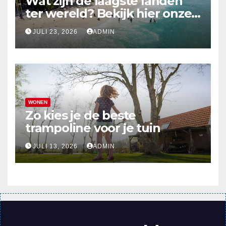
Wat zijn de laagste landen
ter wereld? Bekijk hier onze
top 10
JULI 23, 2026
ADMIN
WONEN
Zo kies je de beste
trampoline voor je tuin
JULI 13, 2026
ADMIN