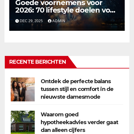
Goede voornemens voor
2026: 70 lifestyle doelen voor
een veelzijdig en leuk jaar
DEC 29, 2025
ADMIN
RECENTE BERICHTEN
Ontdek de perfecte balans
tussen stijl en comfort in de
nieuwste damesmode
Waarom goed
hypotheekadvies verder gaat
dan alleen cijfers