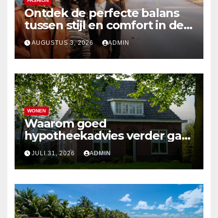
FASHION
Ontdek de perfecte balans
tussen stijl en comfort in de
nieuwste damesmode
AUGUSTUS 3, 2026
ADMIN
WONEN
Waarom goed
hypotheekadvies verder gaat
dan alleen cijfers
JULI 31, 2026
ADMIN