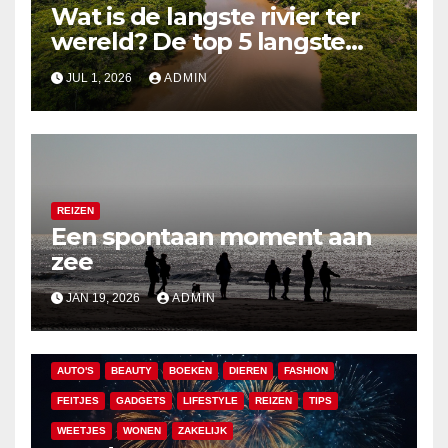
Wat is de langste rivier ter
wereld? De top 5 langste
rivieren uitgelegd
JUL 1, 2026
ADMIN
REIZEN
Een spontaan moment aan
zee
JAN 19, 2026
ADMIN
AUTO'S
BEAUTY
BOEKEN
DIEREN
FASHION
FEITJES
GADGETS
LIFESTYLE
REIZEN
TIPS
WEETJES
WONEN
ZAKELIJK