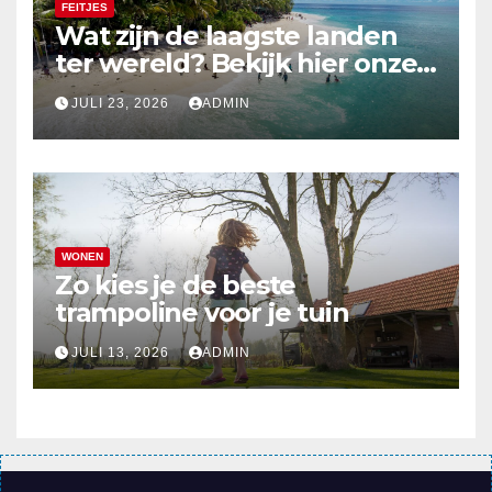
FEITJES
Wat zijn de laagste landen
ter wereld? Bekijk hier onze
top 10
JULI 23, 2026
ADMIN
WONEN
Zo kies je de beste
trampoline voor je tuin
JULI 13, 2026
ADMIN