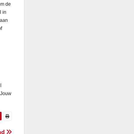
om de
 in
 aan
f
l
. Jouw
ind