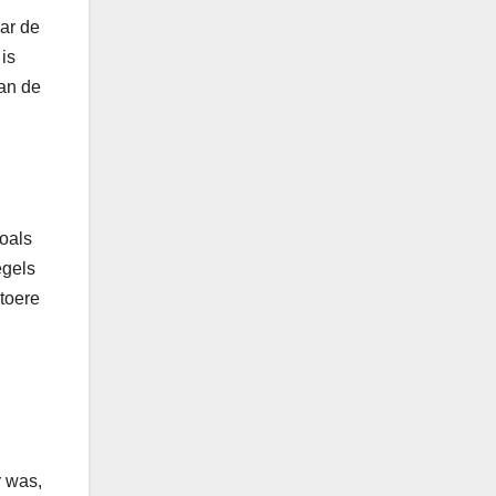
ar de
is
aan de
oals
egels
toere
r was,