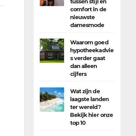
tussen stijl en
comfort in de
nieuwste
damesmode
Waarom goed
hypotheekadvie
s verder gaat
dan alleen
cijfers
Wat zijn de
laagste landen
ter wereld?
Bekijk hier onze
top 10