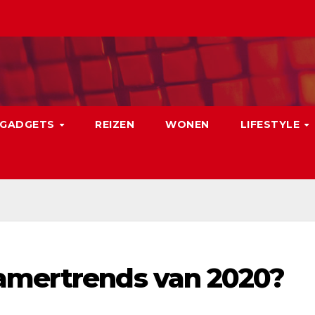
GADGETS
REIZEN
WONEN
LIFESTYLE
amertrends van 2020?