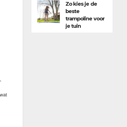
Zo kies je de
beste
trampoline voor
je tuin
,
 wat