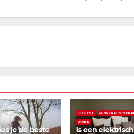
LIFESTYLE
MENS EN GEZONDHEID
WONEN
ies je de beste
Is een elektrisc