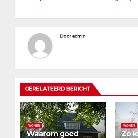
Bericht
navigatie
Door
admin
GERELATEERD BERICHT
WONEN
WONEN
Waarom goed
Zo k