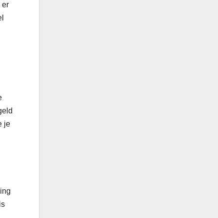
 er
el
e
geld
 je
ing
is