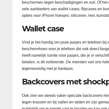
beschermen tegen beschadigingen en vuil. Of het nu g
vele aanbieders van wallet cases, flipcases en bum
opties voor iPhone hoesjes: siliconen, leer, kunsts
Wallet case
Vind je het handig om jouw pasjes en telefoon bij 
beschermhoes voor je telefoon die ook direct fung
heeft namelijk ruimte voor pasjes, die je in versc
betalen, is dit voldoende. De meesten van ons hebb
tegenwoordig met je bankpas.
Backcovers met shockp
Ook zien we steeds vaker speciale backcovers me
tegen krassen en bij vallen en stoten en zijn gemaa
makkelijk om je toestel vast te houden en kan ook