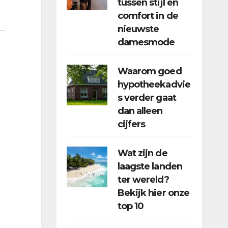
tussen stijl en
comfort in de
nieuwste
damesmode
Waarom goed
hypotheekadvie
s verder gaat
dan alleen
cijfers
Wat zijn de
laagste landen
ter wereld?
Bekijk hier onze
top 10