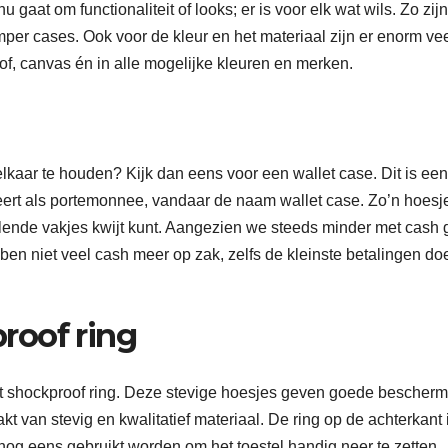
aat om functionaliteit of looks; er is voor elk wat wils. Zo zijn
per cases. Ook voor de kleur en het materiaal zijn er enorm ve
tof, canvas én in alle mogelijke kleuren en merken.
elkaar te houden? Kijk dan eens voor een wallet case. Dit is een
eert als portemonnee, vandaar de naam wallet case. Zo’n hoesj
hillende vakjes kwijt kunt. Aangezien we steeds minder met cash 
en niet veel cash meer op zak, zelfs de kleinste betalingen doe
roof ring
t shockproof ring. Deze stevige hoesjes geven goede bescherm
kt van stevig en kwalitatief materiaal. De ring op de achterkant 
 nog eens gebruikt worden om het toestel handig neer te zetten.