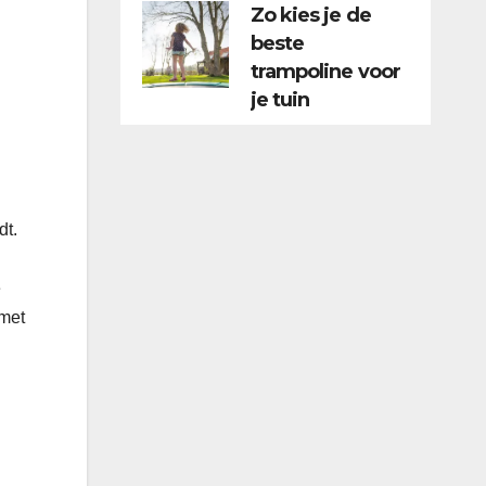
Zo kies je de
beste
trampoline voor
je tuin
dt.
e
 met