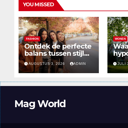
YOU MISSED
FASHION
WONEN
Ontdek de perfecte
Waa
balans tussen stijl
hyp
en comfort in de
verd
AUGUSTUS 3, 2026
ADMIN
JULI 
nieuwste
alle
damesmode
Mag World