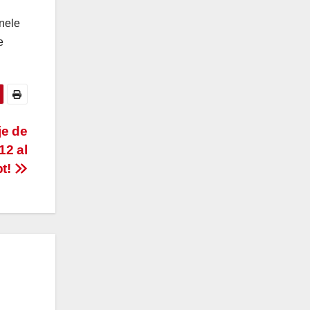
onele
e
je de
12 al
bt!