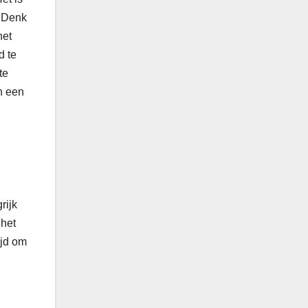
. Denk
het
d te
te
n een
rijk
 het
ijd om