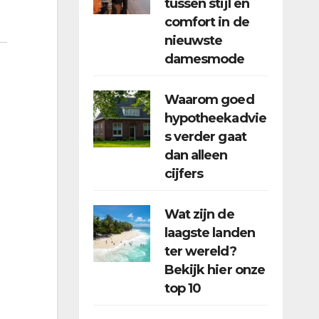
tussen stijl en
comfort in de
nieuwste
damesmode
Waarom goed
hypotheekadvie
s verder gaat
dan alleen
cijfers
Wat zijn de
laagste landen
ter wereld?
Bekijk hier onze
top 10