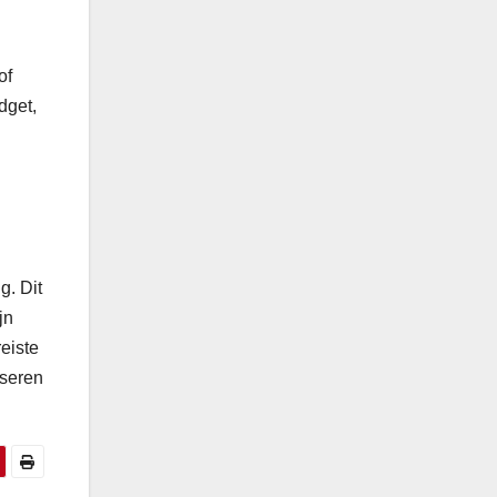
of
dget,
g. Dit
jn
eiste
iseren