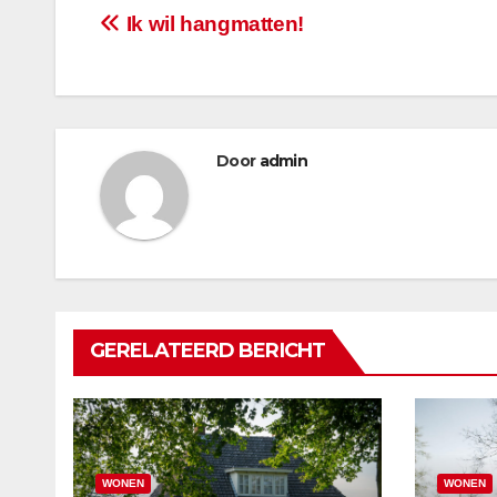
Bericht
Ik wil hangmatten!
navigatie
Door
admin
GERELATEERD BERICHT
WONEN
WONEN