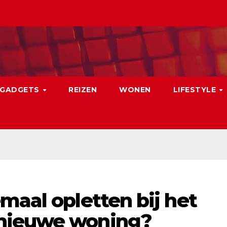
GADGETS
REIZEN
WONEN
LIFESTYLE
maal opletten bij het
nieuwe woning?