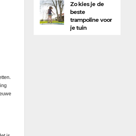
Zo kies je de
beste
trampoline voor
je tuin
tten.
ing
nieuwe
et is