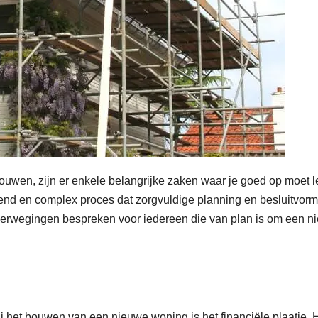
uwen, zijn er enkele belangrijke zaken waar je goed op moet le
d en complex proces dat zorgvuldige planning en besluitvorm
e overwegingen bespreken voor iedereen die van plan is om een 
j het bouwen van een nieuwe woning is het financiële plaatje. H