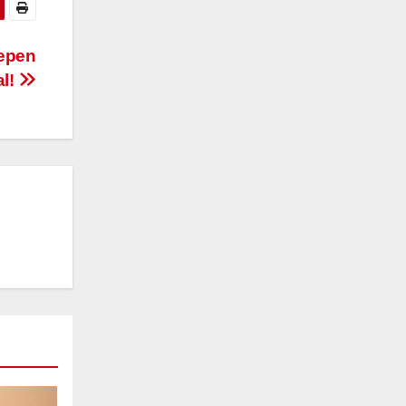
eepen
al!