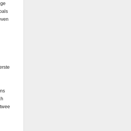
ige
oals
leven
erste
ens
ch
e twee