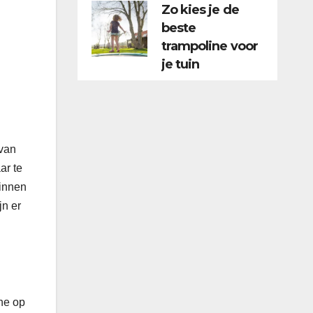
Zo kies je de
beste
trampoline voor
je tuin
 van
ar te
ginnen
jn er
ne op