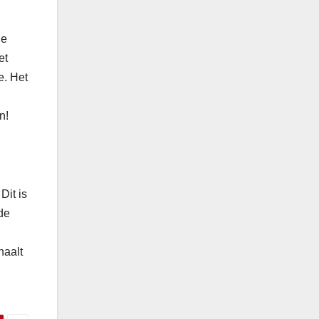
de
et
e. Het
n!
Dit is
de
haalt