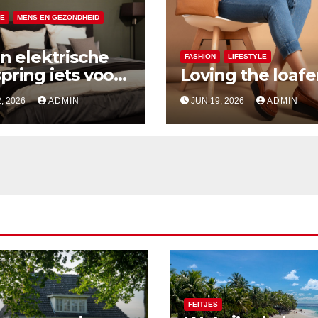
LE
MENS EN GEZONDHEID
en elektrische
FASHION
LIFESTYLE
pring iets voor
Loving the loafe
, 2026
ADMIN
JUN 19, 2026
ADMIN
FEITJES