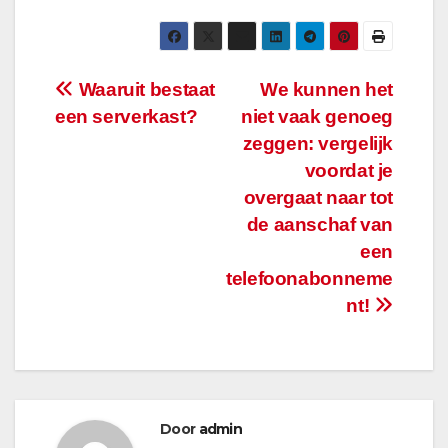
Bericht
Waaruit bestaat
We kunnen het
een serverkast?
niet vaak genoeg
navigatie
zeggen: vergelijk
voordat je
overgaat naar tot
de aanschaf van
een
telefoonabonneme
nt!
Door
admin