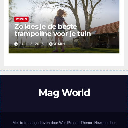
WONEN
Zo kies je de beste
trampoline voor je tuin
JULI 13, 2026
ADMIN
Mag World
Met trots aangedreven door WordPress
|
Thema: Newsup door