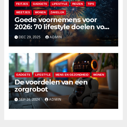
FEITJES
GADGETS
LIFESTYLE
REIZEN
TIPS
WEETJES
WONEN
ZAKELIJK
Goede voornemens voor
2026: 70 lifestyle doelen voor
een veelzijdig en leuk jaar
DEC 29, 2025
ADMIN
GADGETS
LIFESTYLE
MENS EN GEZONDHEID
WONEN
De voordelen van een
zorgrobot
SEP 16, 2024
ADMIN