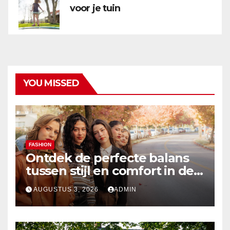
voor je tuin
YOU MISSED
FASHION
Ontdek de perfecte balans
tussen stijl en comfort in de
nieuwste damesmode
AUGUSTUS 3, 2026
ADMIN