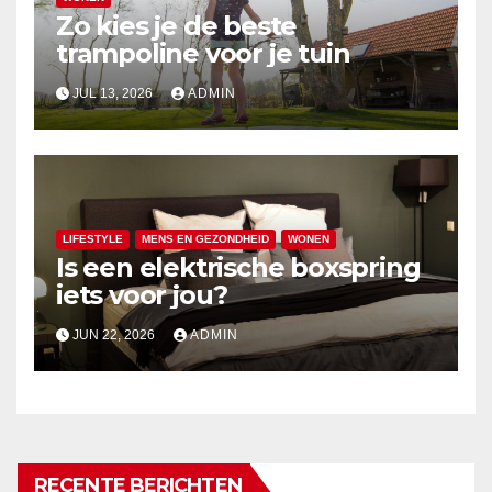
Zo kies je de beste
trampoline voor je tuin
JUL 13, 2026
ADMIN
LIFESTYLE
MENS EN GEZONDHEID
WONEN
Is een elektrische boxspring
iets voor jou?
JUN 22, 2026
ADMIN
RECENTE BERICHTEN