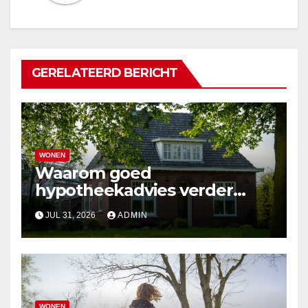
GERELATEERD BERICHT
WONEN
Waarom goed
hypotheekadvies verder
gaat dan alleen cijfers
JUL 31, 2026
ADMIN
WONEN