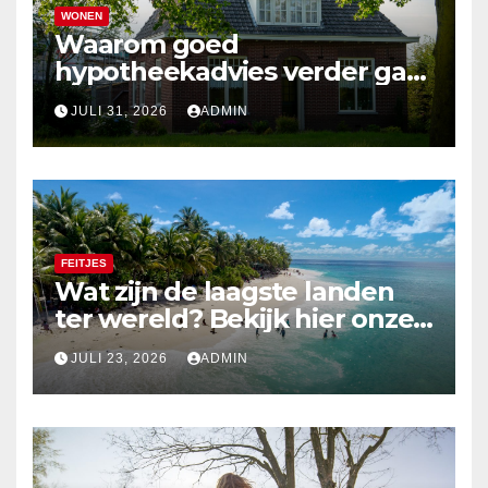
WONEN
Waarom goed
hypotheekadvies verder gaat
dan alleen cijfers
JULI 31, 2026
ADMIN
FEITJES
Wat zijn de laagste landen
ter wereld? Bekijk hier onze
top 10
JULI 23, 2026
ADMIN