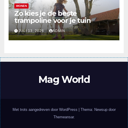
WONEN
Zo kies je de beste
trampoline voor je tuin
JULI 13, 2026
ADMIN
Mag World
Met trots aangedreven door WordPress
|
Thema: Newsup door
Themeansar
.