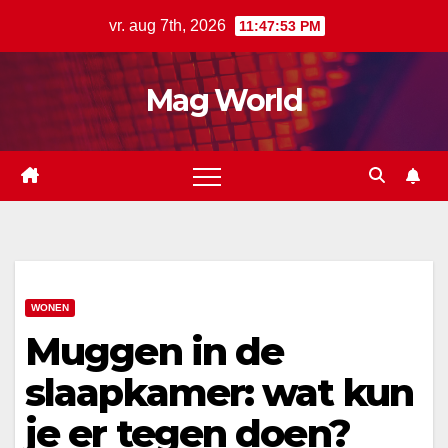
Ga
vr. aug 7th, 2026
11:47:53 PM
naar
de
Mag World
inhoud
WONEN
Muggen in de
slaapkamer: wat kun
je er tegen doen?