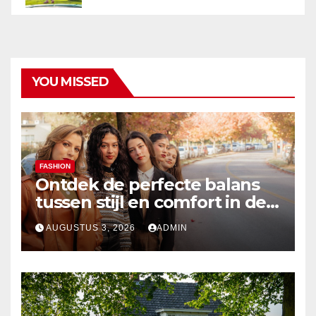
YOU MISSED
FASHION
Ontdek de perfecte balans
tussen stijl en comfort in de
nieuwste damesmode
AUGUSTUS 3, 2026
ADMIN