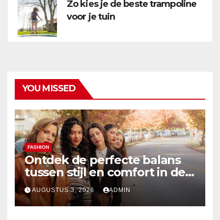
Zo kies je de beste trampoline
voor je tuin
YOU MISSED
FASHION
Ontdek de perfecte balans
tussen stijl en comfort in de
nieuwste damesmode
AUGUSTUS 3, 2026
ADMIN