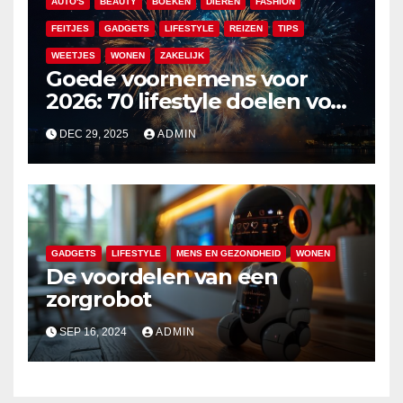
AUTO'S
BEAUTY
BOEKEN
DIEREN
FASHION
FEITJES
GADGETS
LIFESTYLE
REIZEN
TIPS
WEETJES
WONEN
ZAKELIJK
Goede voornemens voor
2026: 70 lifestyle doelen voor
een veelzijdig en leuk jaar
DEC 29, 2025
ADMIN
GADGETS
LIFESTYLE
MENS EN GEZONDHEID
WONEN
De voordelen van een
zorgrobot
SEP 16, 2024
ADMIN