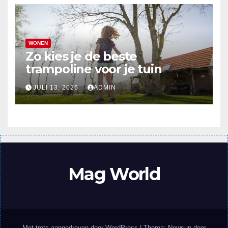
WONEN
Zo kies je de beste
trampoline voor je tuin
JULI 13, 2026
ADMIN
Mag World
Met trots aangedreven door WordPress
|
Thema: Newsup door