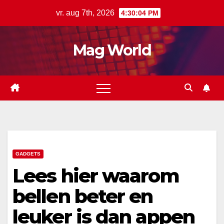
Ga
vr. aug 7th, 2026
4:30:05 PM
naar
de
Mag World
inhoud
GADGETS
Lees hier waarom
bellen beter en
leuker is dan appen