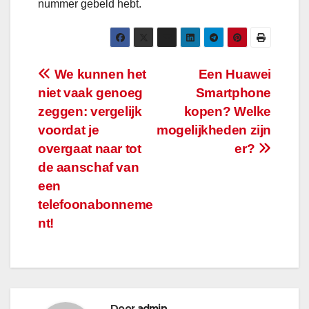
nummer gebeld hebt.
Bericht
We kunnen het
Een Huawei
niet vaak genoeg
Smartphone
navigatie
zeggen: vergelijk
kopen? Welke
voordat je
mogelijkheden zijn
overgaat naar tot
er?
de aanschaf van
een
telefoonabonneme
nt!
Door
admin