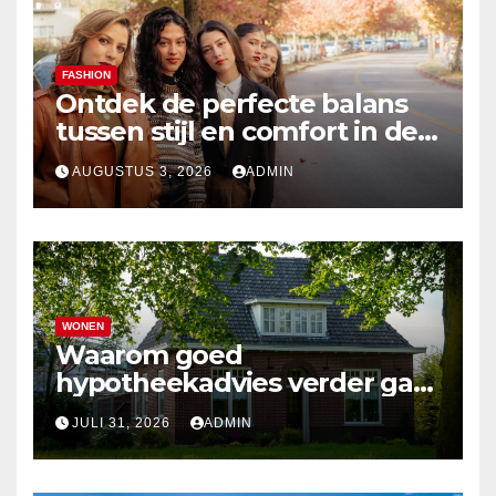
FASHION
Ontdek de perfecte balans
tussen stijl en comfort in de
nieuwste damesmode
AUGUSTUS 3, 2026
ADMIN
WONEN
Waarom goed
hypotheekadvies verder gaat
dan alleen cijfers
JULI 31, 2026
ADMIN