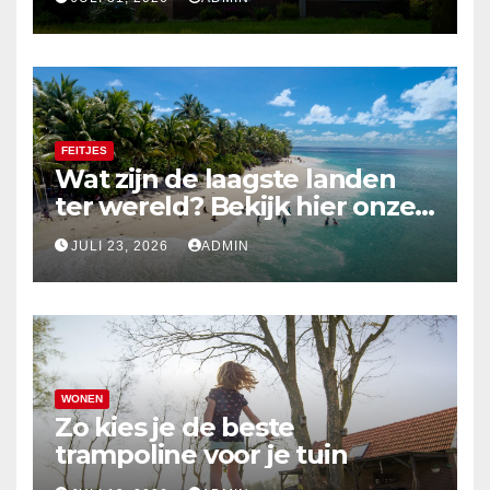
FEITJES
Wat zijn de laagste landen
ter wereld? Bekijk hier onze
top 10
JULI 23, 2026
ADMIN
WONEN
Zo kies je de beste
trampoline voor je tuin