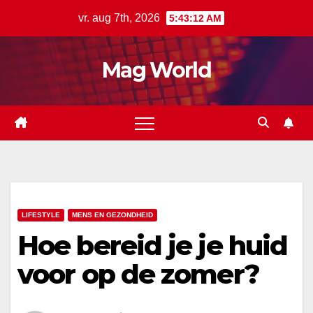
Ga
vr. aug 7th, 2026
5:43:12 AM
naar
de
Mag World
inhoud
LIFESTYLE
MENS EN GEZONDHEID
Hoe bereid je je huid
voor op de zomer?