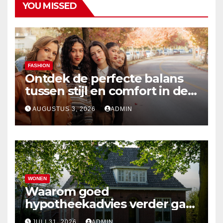
YOU MISSED
FASHION
Ontdek de perfecte balans
tussen stijl en comfort in de
nieuwste damesmode
AUGUSTUS 3, 2026
ADMIN
WONEN
Waarom goed
hypotheekadvies verder gaat
dan alleen cijfers
JULI 31, 2026
ADMIN