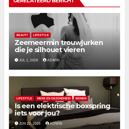
GERELATEERD BERICHT
BEAUTY
LIFESTYLE
Zeemeermin trouwjurken
die je silhouet vieren
JUL 1, 2026
ADMIN
LIFESTYLE
MENS EN GEZONDHEID
WONEN
Is een elektrische boxspring
iets voor jou?
JUN 22, 2026
ADMIN