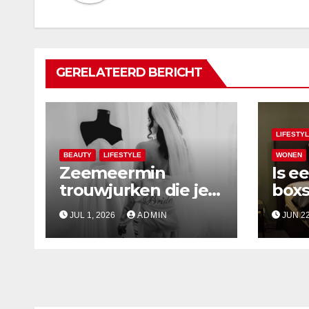
GERELATEERD BERICHT
LIFESTY
BEAUTY
LIFESTYLE
WONEN
Zeemeermin
Is e
trouwjurken die je
boxs
silhouet vieren
jou?
JUL 1, 2026
ADMIN
JUN 22