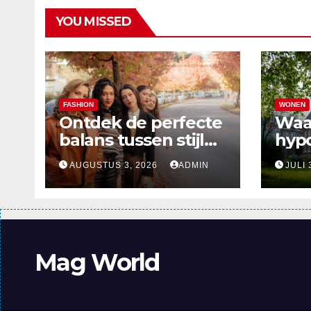
YOU MISSED
FASHION
WONEN
Ontdek de perfecte
Waa
balans tussen stijl
hyp
en comfort in de
verd
AUGUSTUS 3, 2026
ADMIN
JULI 
nieuwste
alle
damesmode
Mag World