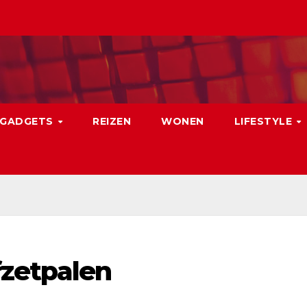
GADGETS
REIZEN
WONEN
LIFESTYLE
fzetpalen