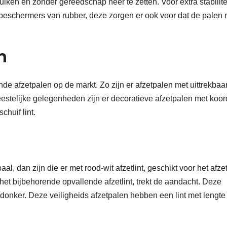
ruiken en zonder gereedschap neer te zetten. Voor extra stabilite
rbeschermers van rubber, deze zorgen er ook voor dat de palen n
n
de afzetpalen op de markt. Zo zijn er afzetpalen met uittrekbaar 
estelijke gelegenheden zijn er decoratieve afzetpalen met koor
huif lint.
al, dan zijn die er met rood-wit afzetlint, geschikt voor het afze
het bijbehorende opvallende afzetlint, trekt de aandacht. Deze
t donker. Deze veiligheids afzetpalen hebben een lint met lengte