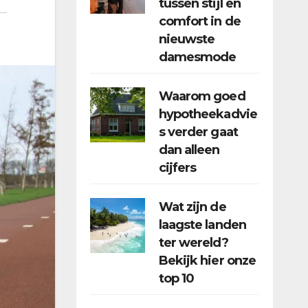
tussen stijl en
comfort in de
nieuwste
damesmode
Waarom goed
hypotheekadvie
s verder gaat
dan alleen
cijfers
Wat zijn de
laagste landen
ter wereld?
Bekijk hier onze
top 10