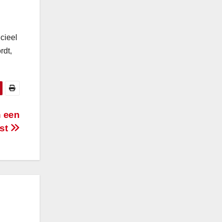
cieel
rdt,
n een
ast