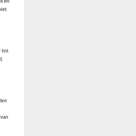
it en
iet
lint
d.
tten
 van