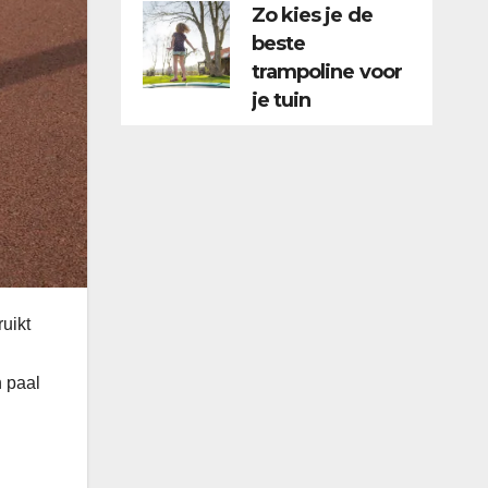
Zo kies je de
beste
trampoline voor
je tuin
uikt
n paal