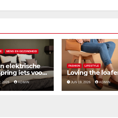
LE
MENS EN GEZONDHEID
en elektrische
FASHION
LIFESTYLE
pring iets voor
Loving the loafe
, 2026
ADMIN
JUN 19, 2026
ADMIN