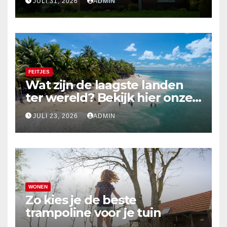
JULI 31, 2026
ADMIN
FEITJES
Wat zijn de laagste landen
ter wereld? Bekijk hier onze
top 10
JULI 23, 2026
ADMIN
WONEN
Zo kies je de beste
trampoline voor je tuin