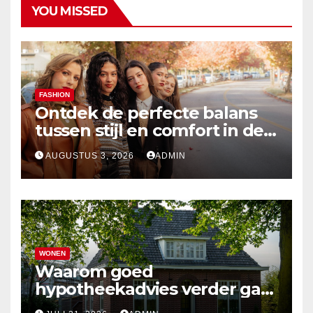
YOU MISSED
FASHION
Ontdek de perfecte balans
tussen stijl en comfort in de
nieuwste damesmode
AUGUSTUS 3, 2026
ADMIN
WONEN
Waarom goed
hypotheekadvies verder gaat
dan alleen cijfers