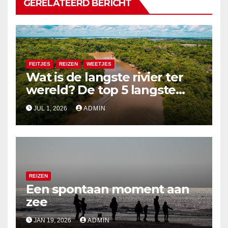
GERELATEERD BERICHT
FEITJES
REIZEN
WEETJES
Wat is de langste rivier ter
wereld? De top 5 langste
rivieren uitgelegd
JUL 1, 2026
ADMIN
REIZEN
Een spontaan moment aan
zee
JAN 19, 2026
ADMIN