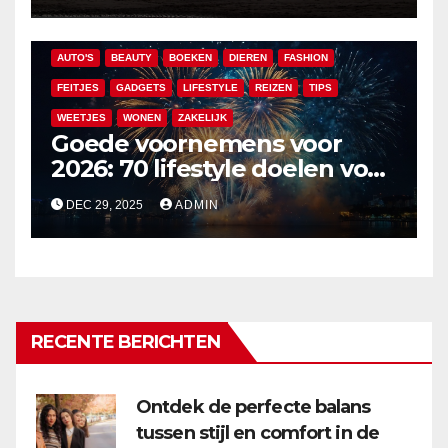
AUTO'S
BEAUTY
BOEKEN
DIEREN
FASHION
FEITJES
GADGETS
LIFESTYLE
REIZEN
TIPS
WEETJES
WONEN
ZAKELIJK
Goede voornemens voor
2026: 70 lifestyle doelen voor
een veelzijdig en leuk jaar
DEC 29, 2025
ADMIN
RECENTE BERICHTEN
Ontdek de perfecte balans
tussen stijl en comfort in de