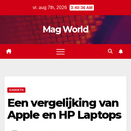
Ga
vr. aug 7th, 2026
3:40:36 AM
naar
de
Mag World
inhoud
GADGETS
Een vergelijking van
Apple en HP Laptops