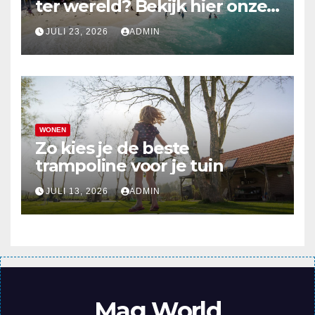
ter wereld? Bekijk hier onze
top 10
JULI 23, 2026
ADMIN
WONEN
Zo kies je de beste
trampoline voor je tuin
JULI 13, 2026
ADMIN
Mag World