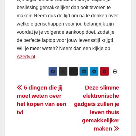
beslissing gemakkelijker dan ooit tevoren te
maken! Neem dus de tijd om na te denken over
welke eigenschappen voor jou belangrijk zijn
voordat je je volgende aankoop doet, zodat je
de perfecte laptop voor jouw levensstijl krijgt!
Wil je meer weten? Neem dan een kijkje op
Azerty.nl
.
Bericht
5 dingen die jij
Deze slimme
moet weten over
elektronische
navigatie
het kopen van een
gadgets zullen je
tv!
leven thuis
gemakkelijker
maken