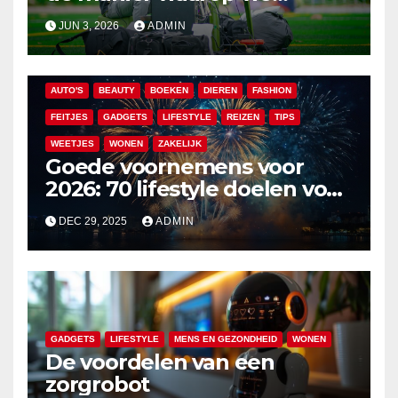
atletische prestaties volgen
JUN 3, 2026
ADMIN
verbeteren
AUTO'S
BEAUTY
BOEKEN
DIEREN
FASHION
FEITJES
GADGETS
LIFESTYLE
REIZEN
TIPS
WEETJES
WONEN
ZAKELIJK
Goede voornemens voor
2026: 70 lifestyle doelen voor
een veelzijdig en leuk jaar
DEC 29, 2025
ADMIN
GADGETS
LIFESTYLE
MENS EN GEZONDHEID
WONEN
De voordelen van een
zorgrobot