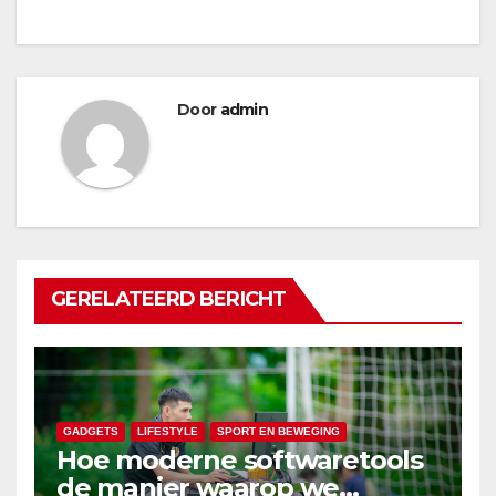
Door
admin
GERELATEERD BERICHT
GADGETS
LIFESTYLE
SPORT EN BEWEGING
Hoe moderne softwaretools
de manier waarop we