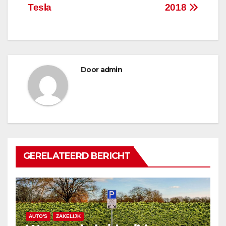
navigatie
Tesla
2018
Door
admin
GERELATEERD BERICHT
AUTO'S
ZAKELIJK