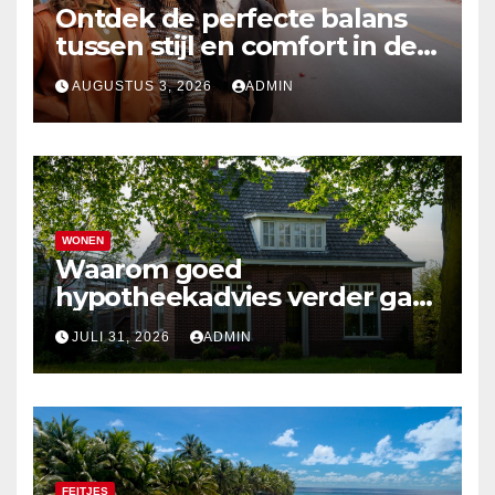
Ontdek de perfecte balans
tussen stijl en comfort in de
nieuwste damesmode
AUGUSTUS 3, 2026
ADMIN
WONEN
Waarom goed
hypotheekadvies verder gaat
dan alleen cijfers
JULI 31, 2026
ADMIN
FEITJES