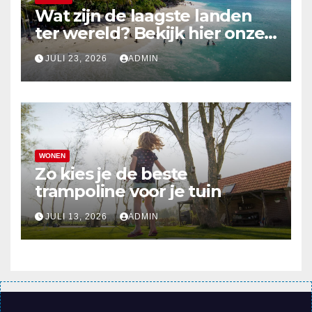
Wat zijn de laagste landen
ter wereld? Bekijk hier onze
top 10
JULI 23, 2026
ADMIN
WONEN
Zo kies je de beste
trampoline voor je tuin
JULI 13, 2026
ADMIN