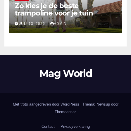
Zo kies je de beste
trampoline voor je tuin
JULI 13, 2026
ADMIN
Mag World
Met trots aangedreven door WordPress
|
Thema: Newsup door
Themeansar
.
Contact
Privacyverklaring