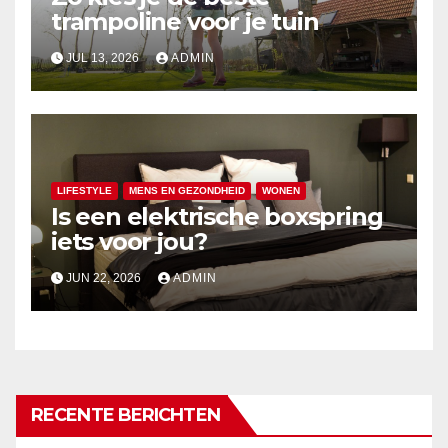
trampoline voor je tuin
JUL 13, 2026
ADMIN
LIFESTYLE
MENS EN GEZONDHEID
WONEN
Is een elektrische boxspring
iets voor jou?
JUN 22, 2026
ADMIN
RECENTE BERICHTEN