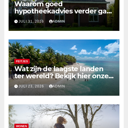
Waarom goed
hypotheekadvies verder gaat
dan alleen cijfers
JULI 31, 2026
ADMIN
FEITJES
Wat zijn de laagste landen
ter wereld? Bekijk hier onze
top 10
JULI 23, 2026
ADMIN
WONEN