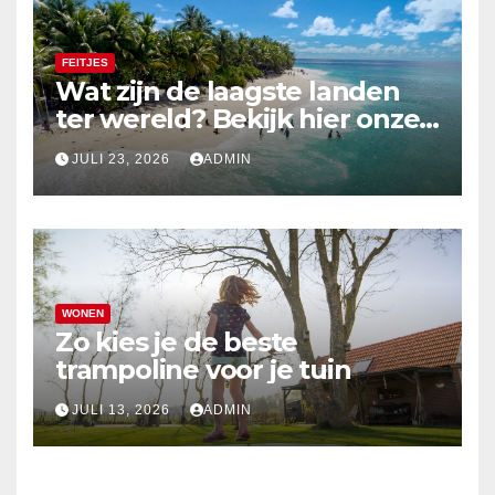
FEITJES
Wat zijn de laagste landen
ter wereld? Bekijk hier onze
top 10
JULI 23, 2026
ADMIN
WONEN
Zo kies je de beste
trampoline voor je tuin
JULI 13, 2026
ADMIN