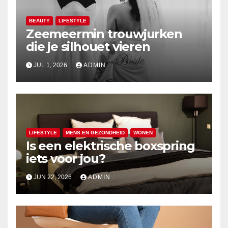
BEAUTY
LIFESTYLE
Zeemeermin trouwjurken
die je silhouet vieren
JUL 1, 2026
ADMIN
LIFESTYLE
MENS EN GEZONDHEID
WONEN
Is een elektrische boxspring
iets voor jou?
JUN 22, 2026
ADMIN