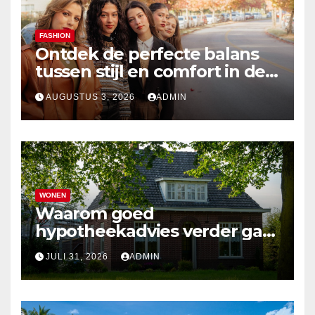
FASHION
Ontdek de perfecte balans
tussen stijl en comfort in de
nieuwste damesmode
AUGUSTUS 3, 2026
ADMIN
WONEN
Waarom goed
hypotheekadvies verder gaat
dan alleen cijfers
JULI 31, 2026
ADMIN