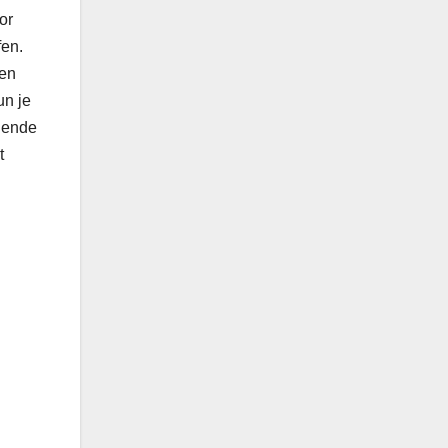
or
fen.
ten
un je
llende
t