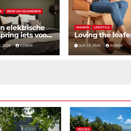
LE
MENS EN GEZONDHEID
en elektrische
FASHION
LIFESTYLE
pring iets voor
Loving the loafe
, 2026
ADMIN
JUN 19, 2026
ADMIN
FEITJES