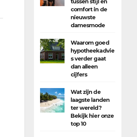
tussen stijl en
comfort in de
nieuwste
damesmode
Waarom goed
hypotheekadvie
s verder gaat
dan alleen
cijfers
Wat zijn de
laagste landen
ter wereld?
Bekijk hier onze
top 10