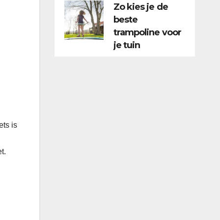
Zo kies je de
beste
trampoline voor
je tuin
ets is
t.