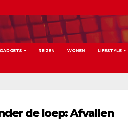
GADGETS
REIZEN
WONEN
LIFESTYLE
der de loep: Afvallen