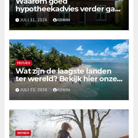
Waarom goed
hypotheekadvies verder gaat
dan alleen cijfers
JULI 31, 2026
ADMIN
FEITJES
Wat zijn de laagste landen
ter wereld? Bekijk hier onze
top 10
JULI 23, 2026
ADMIN
WONEN