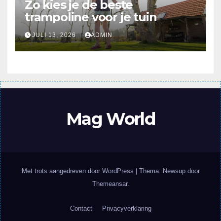
Zo kies je de beste
trampoline voor je tuin
JULI 13, 2026
ADMIN
Mag World
Met trots aangedreven door WordPress
|
Thema: Newsup door
Themeansar
.
Contact
Privacyverklaring