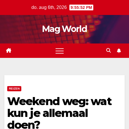
Ga
do. aug 6th, 2026
9:55:53 PM
naar
de
Mag World
inhoud
REIZEN
Weekend weg: wat
kun je allemaal
doen?