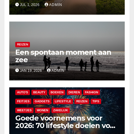
rivieren uitgelegd
JUL 1, 2026
ADMIN
REIZEN
Een spontaan moment aan
zee
JAN 19, 2026
ADMIN
AUTO'S
BEAUTY
BOEKEN
DIEREN
FASHION
FEITJES
GADGETS
LIFESTYLE
REIZEN
TIPS
WEETJES
WONEN
ZAKELIJK
Goede voornemens voor
2026: 70 lifestyle doelen voor
een veelzijdig en leuk jaar