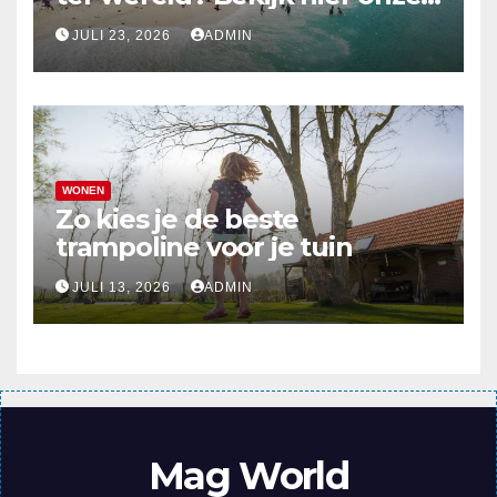
top 10
JULI 23, 2026
ADMIN
WONEN
Zo kies je de beste
trampoline voor je tuin
JULI 13, 2026
ADMIN
Mag World