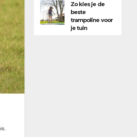
Zo kies je de
beste
trampoline voor
je tuin
is.