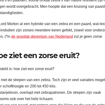
a’s en paarden, vooral omdat zebra’s van nature resistent zijn
iegen wordt overgebracht. Men hoopte dat een kruising van paard
mstandigheden.
ord Morton al een hybride van een zebra en een paard, wat lei
Sindsdien zijn zorses meerdere keren gefokt, zowel voor onder
s. (*in
de grootste dierentuin van Nederland
zul je geen zorse
e ziet een zorse eruit?
teld is: hoe ziet een zorse eruit?
t de strepen van een zebra. Toch zijn er veel variaties mogeli
 schofthoogte en 200 tot 450 kilo.
astanjebruin, overlapt met zebrapatronen. De strepen zijn vaak
 soms ook over het hele lichaam.