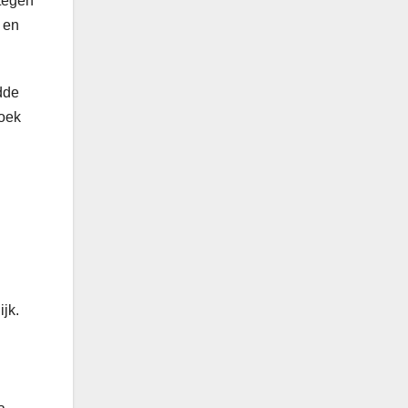
 tegen
 en
dde
zoek
jk.