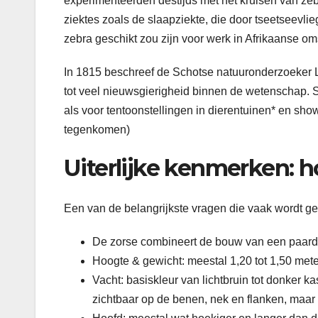
experimenteerden destijds met het kruisen van zebr
ziektes zoals de slaapziekte, die door tseetseevl
zebra geschikt zou zijn voor werk in Afrikaanse o
In 1815 beschreef de Schotse natuuronderzoeker L
tot veel nieuwsgierigheid binnen de wetenschap. 
als voor tentoonstellingen in dierentuinen* en show
tegenkomen)
Uiterlijke kenmerken: ho
Een van de belangrijkste vragen die vaak wordt ges
De zorse combineert de bouw van een paard me
Hoogte & gewicht: meestal 1,20 tot 1,50 meter
Vacht: basiskleur van lichtbruin tot donker k
zichtbaar op de benen, nek en flanken, maar