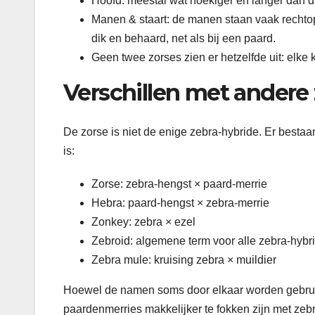
Hoofd: meestal wat hoekiger en langer dan da
Manen & staart: de manen staan vaak rechtop 
dik en behaard, net als bij een paard.
Geen twee zorses zien er hetzelfde uit: elke 
Verschillen met andere
De zorse is niet de enige zebra-hybride. Er besta
is:
Zorse: zebra-hengst × paard-merrie
Hebra: paard-hengst × zebra-merrie
Zonkey: zebra × ezel
Zebroid: algemene term voor alle zebra-hybr
Zebra mule: kruising zebra × muildier
Hoewel de namen soms door elkaar worden gebruik
paardenmerries makkelijker te fokken zijn met ze