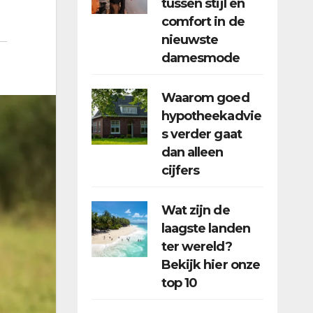
tussen stijl en
comfort in de
nieuwste
damesmode
Waarom goed
hypotheekadvie
s verder gaat
dan alleen
cijfers
Wat zijn de
laagste landen
ter wereld?
Bekijk hier onze
top 10