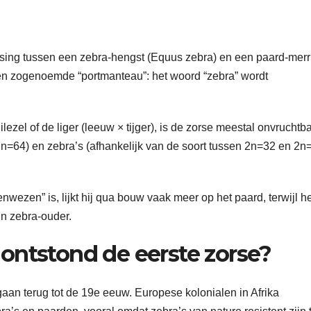
ruising tussen een zebra-hengst (Equus zebra) en een paard-merr
een zogenoemde “portmanteau”: het woord “zebra” wordt
lezel of de liger (leeuw × tijger), is de zorse meestal onvruchtba
=64) en zebra’s (afhankelijk van de soort tussen 2n=32 en 2n
ezen” is, lijkt hij qua bouw vaak meer op het paard, terwijl he
jn zebra-ouder.
ontstond de eerste zorse?
an terug tot de 19e eeuw. Europese kolonialen in Afrika