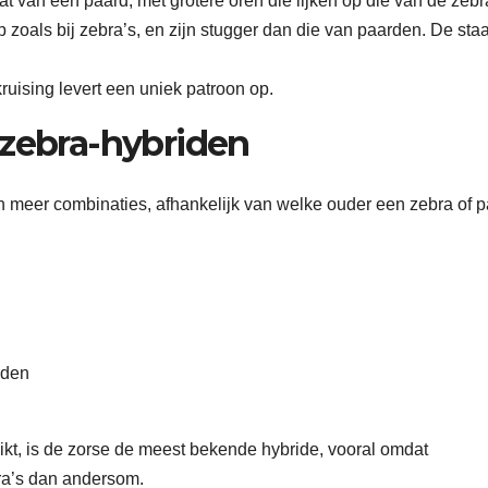
t van een paard, met grotere oren die lijken op die van de zebr
zoals bij zebra’s, en zijn stugger dan die van paarden. De staar
kruising levert een uniek patroon op.
 zebra-hybriden
an meer combinaties, afhankelijk van welke ouder een zebra of 
iden
t, is de zorse de meest bekende hybride, vooral omdat
bra’s dan andersom.