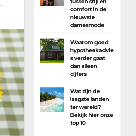
tussen stijl en
comfort in de
nieuwste
damesmode
Waarom goed
hypotheekadvie
s verder gaat
dan alleen
cijfers
Wat zijn de
laagste landen
ter wereld?
Bekijk hier onze
top 10