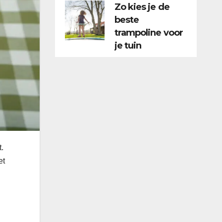
Zo kies je de
beste
trampoline voor
je tuin
t.
et