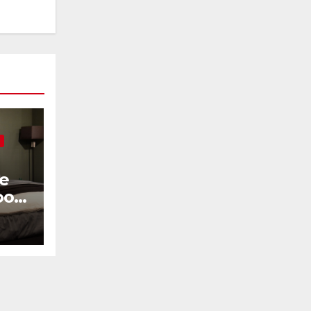
he
oor