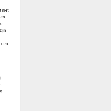
 niet
 en
 er
zijn
r een
j
,
le