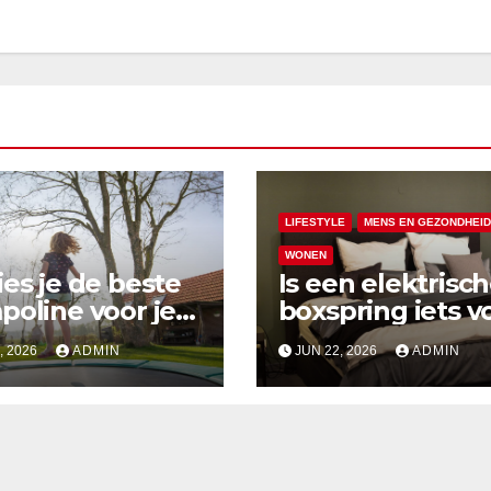
LIFESTYLE
MENS EN GEZONDHEID
WONEN
ies je de beste
Is een elektrisc
poline voor je
boxspring iets v
jou?
, 2026
ADMIN
JUN 22, 2026
ADMIN