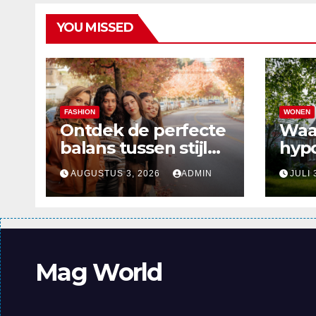
YOU MISSED
FASHION
WONEN
Ontdek de perfecte
Waa
balans tussen stijl
hyp
en comfort in de
verd
AUGUSTUS 3, 2026
ADMIN
JULI 
nieuwste
alle
damesmode
Mag World