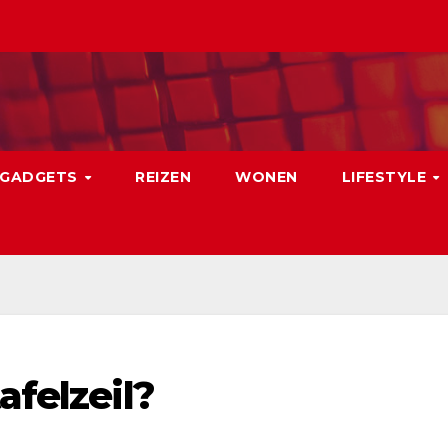
GADGETS
REIZEN
WONEN
LIFESTYLE
afelzeil?