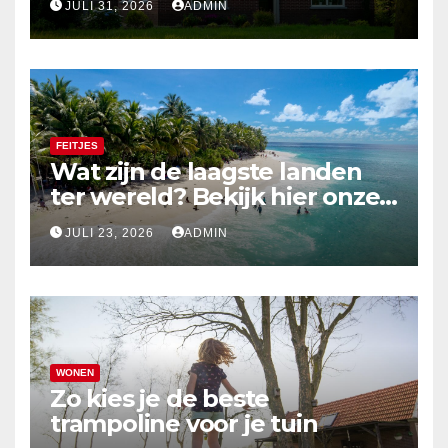
JULI 31, 2026
ADMIN
FEITJES
Wat zijn de laagste landen
ter wereld? Bekijk hier onze
top 10
JULI 23, 2026
ADMIN
WONEN
Zo kies je de beste
trampoline voor je tuin