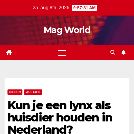
Ga
za. aug 8th, 2026
9:57:33 AM
naar
de
Mag World
inhoud
DIEREN
WEETJES
Kun je een lynx als
huisdier houden in
Nederland?