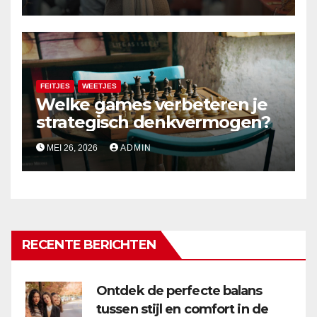
FEITJES
WEETJES
Welke games verbeteren je
strategisch denkvermogen?
MEI 26, 2026
ADMIN
RECENTE BERICHTEN
Ontdek de perfecte balans
tussen stijl en comfort in de