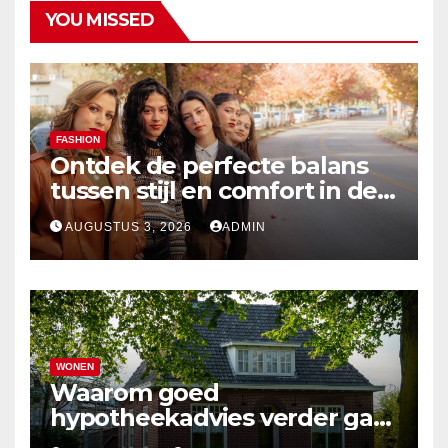
YOU MISSED
FASHION
Ontdek de perfecte balans
tussen stijl en comfort in de
nieuwste damesmode
AUGUSTUS 3, 2026
ADMIN
WONEN
Waarom goed
hypotheekadvies verder gaat
dan alleen cijfers