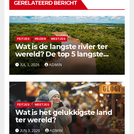
GERELATEERD BERICHT
FEITJES
REIZEN
WEETJES
Wat is de langste rivier ter
wereld? De top 5 langste
rivieren uitgelegd
JUL 1, 2026
ADMIN
FEITJES
WEETJES
Wat is het gelukkigste land
ter wereld?
JUN 3, 2026
ADMIN